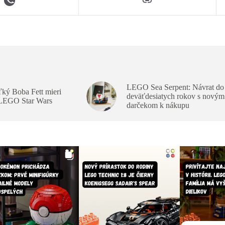
LEGO Sea Serpent: Návrat do
ký Boba Fett mieri
deväťdesiatych rokov s novým
 LEGO Star Wars
darčekom k nákupu