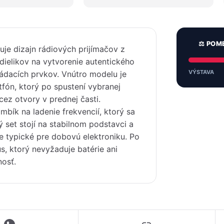
⚖️ POM
je dizajn rádiových prijímačov z
dielikov na vytvorenie autentického
VÝSTAVA
ládacích prvkov. Vnútro modelu je
fón, ktorý po spustení vybranej
cez otvory v prednej časti.
bík na ladenie frekvencií, ktorý sa
ý set stojí na stabilnom podstavci a
e typické pre dobovú elektroniku. Po
s, ktorý nevyžaduje batérie ani
nosť.