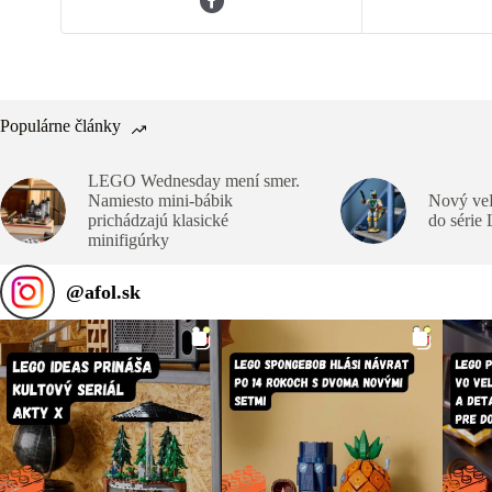
Populárne články
LEGO Wednesday mení smer.
Namiesto mini-bábik
Nový veľ
prichádzajú klasické
do série
minifigúrky
@
afol.sk