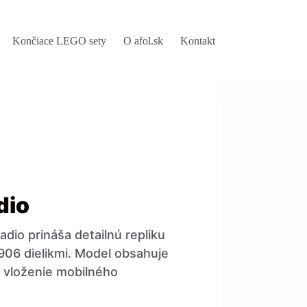
Končiace LEGO sety
O afol.sk
Kontakt
dio
dio prináša detailnú repliku
 906 dielikmi. Model obsahuje
a vloženie mobilného