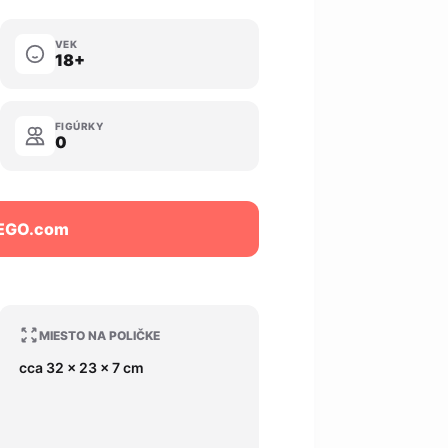
VEK
18+
FIGÚRKY
0
LEGO.com
MIESTO NA POLIČKE
cca 32 x 23 x 7 cm