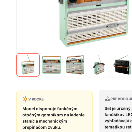
PRE KOHO J
V KOCKE
Set je určený
Model disponuje funkčným
fanúšikov LEG
otočným gombíkom na ladenie
vyhľadávajú e
staníc a mechanickým
tematikou ret
prepínačom zvuku.