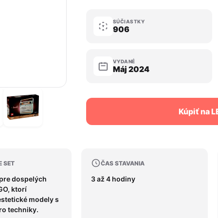
SÚČIASTKY
906
VYDANÉ
Máj 2024
Kúpiť na 
E SET
ČAS STAVANIA
 pre dospelých
3 až 4 hodiny
O, ktorí
stetické modely s
ro techniky.