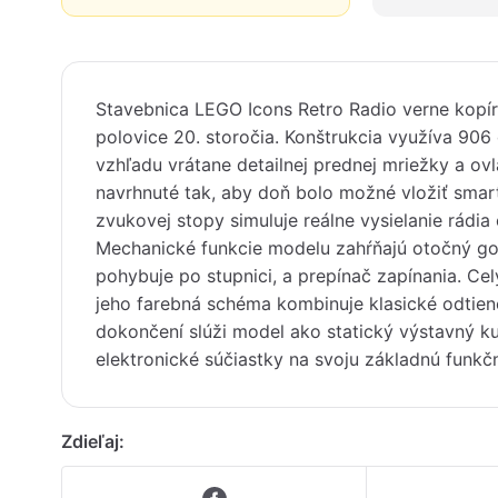
Stavebnica LEGO Icons Retro Radio verne kopíru
polovice 20. storočia. Konštrukcia využíva 906 
vzhľadu vrátane detailnej prednej mriežky a ov
navrhnuté tak, aby doň bolo možné vložiť smart
zvukovej stopy simuluje reálne vysielanie rádia 
Mechanické funkcie modelu zahŕňajú otočný gom
pohybuje po stupnici, a prepínač zapínania. Cel
jeho farebná schéma kombinuje klasické odtien
dokončení slúži model ako statický výstavný ku
elektronické súčiastky na svoju základnú funkč
Zdieľaj: