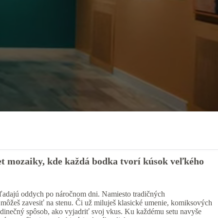
et mozaiky, kde každá bodka tvorí kúsok veľkého
hľadajú oddych po náročnom dni. Namiesto tradičných
e môžeš zavesiť na stenu. Či už miluješ klasické umenie, komiksových
jedinečný spôsob, ako vyjadriť svoj vkus. Ku každému setu navyše