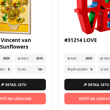
 Vincent van
#31214 LOVE
 Sunflowers
2025
2615
2025
🧩 DIELY
📅 ROK
🧩 DIEL
0
18+
0
ÚRKY
🙂 VEK
🧑‍🤝‍🧑 FIGÚRKY
🙂 VEK
🔎 DETAIL SETU
🔎 DETAIL SETU
ÚPIŤ NA LEGO.COM
KÚPIŤ NA LEGO.C