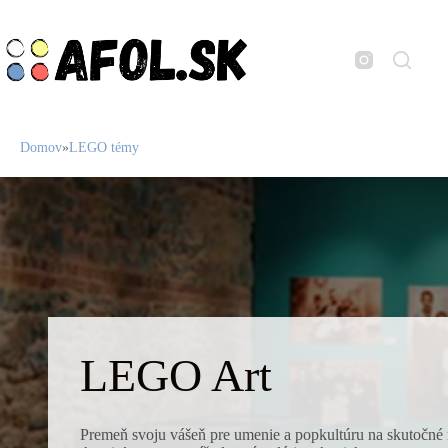
Skip
to
content
Domov
»
LEGO témy
LEGO Art⁠
Premeň svoju vášeň pre umenie a popkultúru na skutočné