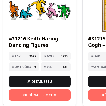
#31216 Keith Haring –
#31215
Dancing Figures
Gogh –
2025
1773
📅 ROK
🧩 DIELY
📅 ROK
0
18+
🧑‍🤝‍🧑 FIGÚRKY
🙂 VEK
🧑‍🤝‍🧑 FIG
🔎 DETAIL SETU
KÚPIŤ NA LEGO.COM
K