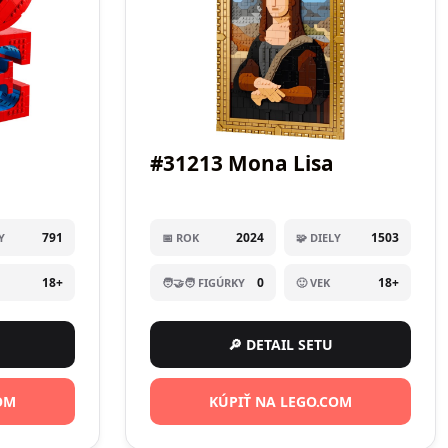
#31213 Mona Lisa
791
2024
1503
Y
📅 ROK
🧩 DIELY
18+
0
18+
🧑‍🤝‍🧑 FIGÚRKY
🙂 VEK
🔎 DETAIL SETU
OM
KÚPIŤ NA LEGO.COM