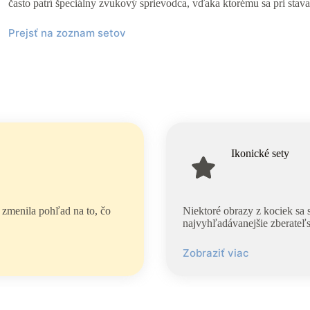
často patrí špeciálny zvukový sprievodca, vďaka ktorému sa pri stavan
Prejsť na zoznam setov
Ikonické sety
 zmenila pohľad na to, čo
Niektoré obrazy z kociek sa 
najvyhľadávanejšie zberateľs
Zobraziť viac