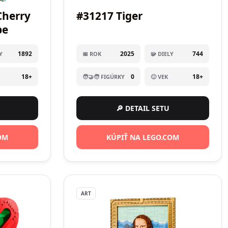
Cherry
#31217 Tiger
pe
1892
2025
744
Y
📅 ROK
🧩 DIELY
18+
0
18+
🧑‍🤝‍🧑 FIGÚRKY
🙂 VEK
🔎 DETAIL SETU
OM
KÚPIŤ NA LEGO.COM
ART