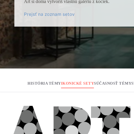
Art si doma vytvoríš vlastnú galériu z kociek.⁠
Prejsť na zoznam setov
HISTÓRIA TÉMY
IKONICKÉ SETY
SÚČASNOSŤ TÉMY
S