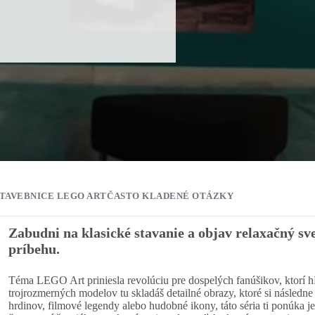
TAVEBNICE LEGO ART⁠
ČASTO KLADENÉ OTÁZKY
Zabudni na klasické stavanie a objav relaxačný sv
príbehu.⁠
Téma LEGO Art priniesla revolúciu pre dospelých fanúšikov, ktorí 
trojrozmerných modelov tu skladáš detailné obrazy, ktoré si následn
hrdinov, filmové legendy alebo hudobné ikony, táto séria ti ponúka 