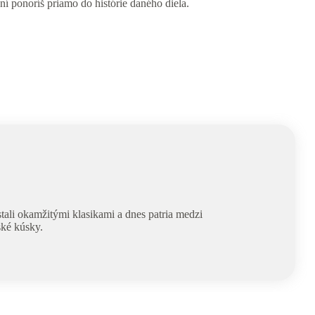
í ponoríš priamo do histórie daného diela.⁠
stali okamžitými klasikami a dnes patria medzi
ké kúsky.⁠