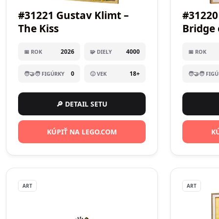
#31221 Gustav Klimt –
#31220
The Kiss
Bridge 
Water L
2026
4000
📅 ROK
🧩 DIELY
📅 ROK
0
18+
🧑‍🤝‍🧑 FIGÚRKY
🙂 VEK
🧑‍🤝‍🧑 FIG
🔎 DETAIL SETU
KÚPIŤ NA LEGO.COM
K
ART
ART