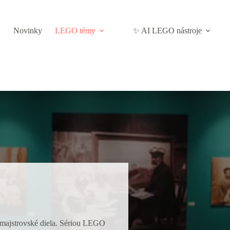
Novinky
LEGO témy
✨ AI LEGO nástroje
 majstrovské diela. Sériou LEGO