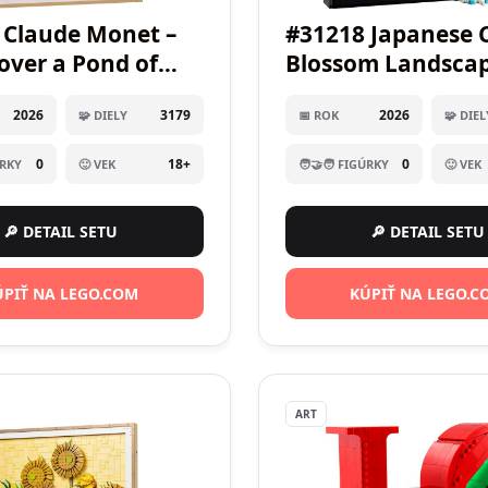
 Claude Monet –
#31218 Japanese 
over a Pond of
Blossom Landsca
ilies
2026
3179
2026
🧩 DIELY
📅 ROK
🧩 DIEL
0
18+
0
ÚRKY
🙂 VEK
🧑‍🤝‍🧑 FIGÚRKY
🙂 VEK
🔎 DETAIL SETU
🔎 DETAIL SETU
ÚPIŤ NA LEGO.COM
KÚPIŤ NA LEGO.C
ART