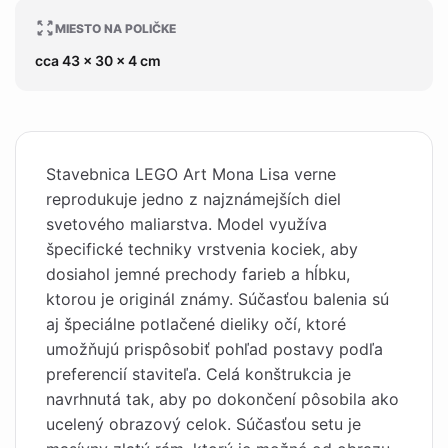
MIESTO NA POLIČKE
cca 43 x 30 x 4 cm
Stavebnica LEGO Art Mona Lisa verne
reprodukuje jedno z najznámejších diel
svetového maliarstva. Model využíva
špecifické techniky vrstvenia kociek, aby
dosiahol jemné prechody farieb a hĺbku,
ktorou je originál známy. Súčasťou balenia sú
aj špeciálne potlačené dieliky očí, ktoré
umožňujú prispôsobiť pohľad postavy podľa
preferencií staviteľa. Celá konštrukcia je
navrhnutá tak, aby po dokončení pôsobila ako
ucelený obrazový celok. Súčasťou setu je