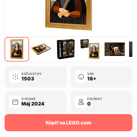
SÚČIASTKY
VEK
1503
18+
VYDANÉ
FIGÚRKY
Máj 2024
0
Kúpiť na LEGO.com