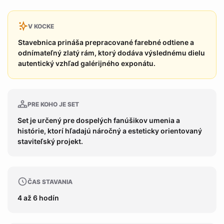
V KOCKE
Stavebnica prináša prepracované farebné odtiene a
odnímateľný zlatý rám, ktorý dodáva výslednému dielu
autentický vzhľad galérijného exponátu.
PRE KOHO JE SET
Set je určený pre dospelých fanúšikov umenia a
histórie, ktorí hľadajú náročný a esteticky orientovaný
staviteľský projekt.
ČAS STAVANIA
4 až 6 hodín