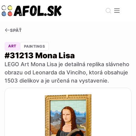
Skip
to
content
SPÄŤ
ART
PAINTINGS
#31213 Mona Lisa
LEGO Art Mona Lisa je detailná replika slávneho
obrazu od Leonarda da Vinciho, ktorá obsahuje
1503 dielikov a je určená na vystavenie.