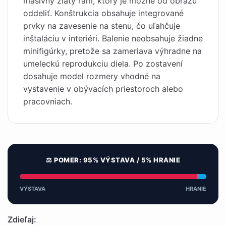
masívny zlatý rám, ktorý je možné od obrazu
oddeliť. Konštrukcia obsahuje integrované
prvky na zavesenie na stenu, čo uľahčuje
inštaláciu v interiéri. Balenie neobsahuje žiadne
minifigúrky, pretože sa zameriava výhradne na
umeleckú reprodukciu diela. Po zostavení
dosahuje model rozmery vhodné na
vystavenie v obývacích priestoroch alebo
pracovniach.
⚖️ POMER: 95% VÝSTAVA / 5% HRANIE
VÝSTAVA
HRANIE
Zdieľaj: