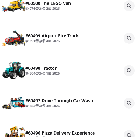
#60500 The LEGO Van
🧩 276
🧑‍🤝‍🧑 2
📅 2026
#60499 Airport Fire Truck
🧩 691
🧑‍🤝‍🧑 4
📅 2026
#60498 Tractor
🧩 204
🧑‍🤝‍🧑 1
📅 2026
#60497 Drive-Through Car Wash
🧩 583
🧑‍🤝‍🧑 3
📅 2026
#60496 Pizza Delivery Experience