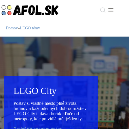
Skip
to
content
Domov
»
LEGO témy
LEGO City⁠
Postav si vlastné mesto plné života,
hrdinov a každodenných dobrodružstiev.
LEGO City ti dáva do rúk kľúče od
metropoly, kde pravidlá určuješ len ty.⁠
Prejsť na zoznam setov