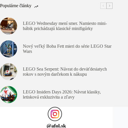
Populárne články
LEGO Wednesday mení smer. Namiesto mini-
bábik prichádzajú klasické minifigúrky
Nový veľký Boba Fett mieri do série LEGO Star
Wars
LEGO Sea Serpent: Návrat do deväťdesiatych
rokov s novým darčekom k nákupu
LEGO Insiders Days 2026: Návrat klasiky,
letisková exkluzivita a zľavy
@
afol.sk