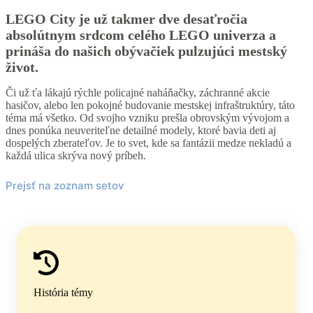
LEGO City je už takmer dve desaťročia
absolútnym srdcom celého LEGO univerza a
prináša do našich obývačiek pulzujúci mestský
život.⁠
Či už ťa lákajú rýchle policajné naháňačky, záchranné akcie
hasičov, alebo len pokojné budovanie mestskej infraštruktúry, táto
téma má všetko. Od svojho vzniku prešla obrovským vývojom a
dnes ponúka neuveriteľne detailné modely, ktoré bavia deti aj
dospelých zberateľov. Je to svet, kde sa fantázii medze nekladú a
každá ulica skrýva nový príbeh.⁠
Prejsť na zoznam setov
História témy