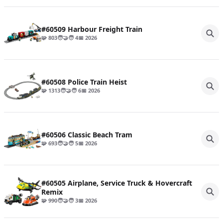
#60509 Harbour Freight Train
🧩 803
🧑‍🤝‍🧑 4
📅 2026
#60508 Police Train Heist
🧩 1313
🧑‍🤝‍🧑 6
📅 2026
#60506 Classic Beach Tram
🧩 693
🧑‍🤝‍🧑 5
📅 2026
#60505 Airplane, Service Truck & Hovercraft
Remix
🧩 990
🧑‍🤝‍🧑 3
📅 2026