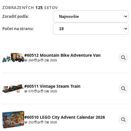
ZOBRAZENÝCH
125
SETOV
Zoradiť podľa:
Počet na stranu:
#60512 Mountain Bike Adventure Van
🧩 260
🧑‍🤝‍🧑 2
📅 2026
#60511 Vintage Steam Train
🧩 575
🧑‍🤝‍🧑 5
📅 2026
#60510 LEGO City Advent Calendar 2026
🧩 252
🧑‍🤝‍🧑 7
📅 2026