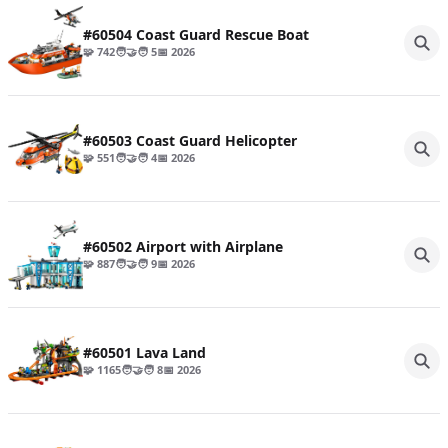
#60504 Coast Guard Rescue Boat
🧩 742
🧑‍🤝‍🧑 5
📅 2026
#60503 Coast Guard Helicopter
🧩 551
🧑‍🤝‍🧑 4
📅 2026
#60502 Airport with Airplane
🧩 887
🧑‍🤝‍🧑 9
📅 2026
#60501 Lava Land
🧩 1165
🧑‍🤝‍🧑 8
📅 2026