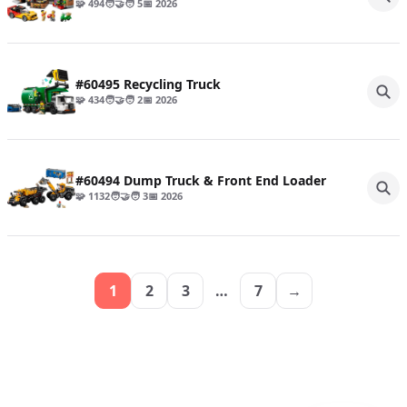
🧩 494
🧑‍🤝‍🧑 5
📅 2026
#60495 Recycling Truck
🧩 434
🧑‍🤝‍🧑 2
📅 2026
#60494 Dump Truck & Front End Loader
🧩 1132
🧑‍🤝‍🧑 3
📅 2026
1
2
3
…
7
→