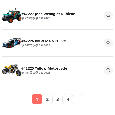
#42227 Jeep Wrangler Rubicon
🧩 723
🧑‍🤝‍🧑 0
📅 2026
#42226 BMW M4 GT3 EVO
🧩 747
🧑‍🤝‍🧑 0
📅 2026
#42225 Yellow Motorcycle
🧩 151
🧑‍🤝‍🧑 0
📅 2026
1
2
3
4
→