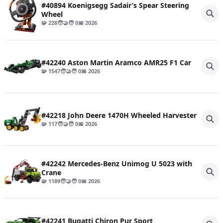
#40894 Koenigsegg Sadair’s Spear Steering
Wheel
🧩 228
🧑‍🤝‍🧑 0
📅 2026
#42240 Aston Martin Aramco AMR25 F1 Car
🧩 1547
🧑‍🤝‍🧑 0
📅 2026
#42218 John Deere 1470H Wheeled Harvester
🧩 117
🧑‍🤝‍🧑 0
📅 2026
#42242 Mercedes-Benz Unimog U 5023 with
Crane
🧩 1189
🧑‍🤝‍🧑 0
📅 2026
#42241 Bugatti Chiron Pur Sport