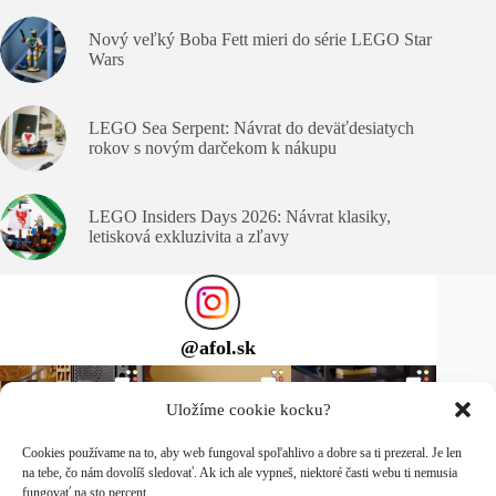
Nový veľký Boba Fett mieri do série LEGO Star
Wars
LEGO Sea Serpent: Návrat do deväťdesiatych
rokov s novým darčekom k nákupu
LEGO Insiders Days 2026: Návrat klasiky,
letisková exkluzivita a zľavy
@
afol.sk
Uložíme cookie kocku?
Cookies používame na to, aby web fungoval spoľahlivo a dobre sa ti prezeral. Je len
na tebe, čo nám dovolíš sledovať. Ak ich ale vypneš, niektoré časti webu ti nemusia
fungovať na sto percent.