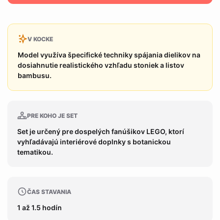
V KOCKE
Model využíva špecifické techniky spájania dielikov na
dosiahnutie realistického vzhľadu stoniek a listov
bambusu.
PRE KOHO JE SET
Set je určený pre dospelých fanúšikov LEGO, ktorí
vyhľadávajú interiérové doplnky s botanickou
tematikou.
ČAS STAVANIA
1 až 1.5 hodín