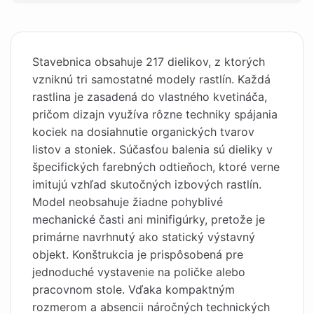
Stavebnica obsahuje 217 dielikov, z ktorých
vzniknú tri samostatné modely rastlín. Každá
rastlina je zasadená do vlastného kvetináča,
pričom dizajn využíva rôzne techniky spájania
kociek na dosiahnutie organických tvarov
listov a stoniek. Súčasťou balenia sú dieliky v
špecifických farebných odtieňoch, ktoré verne
imitujú vzhľad skutočných izbových rastlín.
Model neobsahuje žiadne pohyblivé
mechanické časti ani minifigúrky, pretože je
primárne navrhnutý ako statický výstavný
objekt. Konštrukcia je prispôsobená pre
jednoduché vystavenie na poličke alebo
pracovnom stole. Vďaka kompaktným
rozmerom a absencii náročných technických