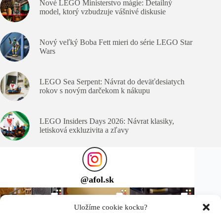
Nové LEGO Ministerstvo mágie: Detailný
model, ktorý vzbudzuje vášnivé diskusie
Nový veľký Boba Fett mieri do série LEGO Star
Wars
LEGO Sea Serpent: Návrat do deväťdesiatych
rokov s novým darčekom k nákupu
LEGO Insiders Days 2026: Návrat klasiky,
letisková exkluzivita a zľavy
@
afol.sk
Uložíme cookie kocku?