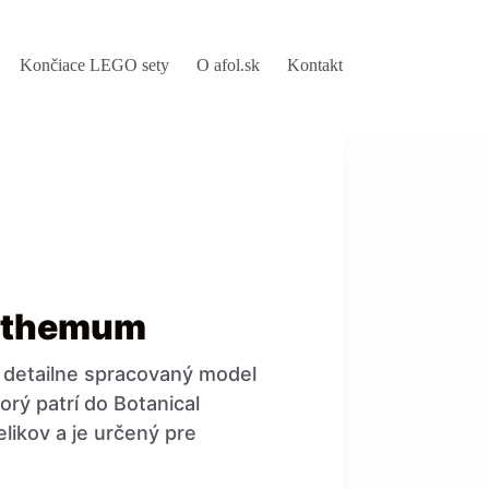
Končiace LEGO sety
O afol.sk
Kontakt
nthemum
detailne spracovaný model
orý patrí do Botanical
elikov a je určený pre