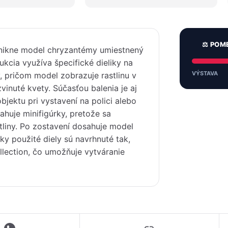
⚖️ POM
vznikne model chryzantémy umiestnený
ukcia využíva špecifické dieliky na
VÝSTAVA
v, pričom model zobrazuje rastlinu v
inuté kvety. Súčasťou balenia je aj
bjektu pri vystavení na polici alebo
ahuje minifigúrky, pretože sa
tliny. Po zostavení dosahuje model
ky použité diely sú navrhnuté tak,
ollection, čo umožňuje vytváranie