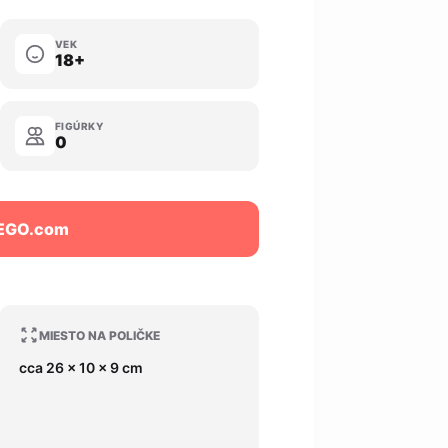
VEK
18+
FIGÚRKY
0
LEGO.com
MIESTO NA POLIČKE
cca 26 x 10 x 9 cm