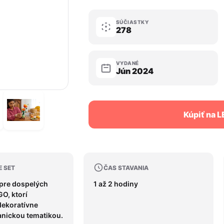
SÚČIASTKY
278
VYDANÉ
Jún 2024
Kúpiť na 
E SET
ČAS STAVANIA
 pre dospelých
1 až 2 hodiny
O, ktorí
dekoratívne
anickou tematikou.