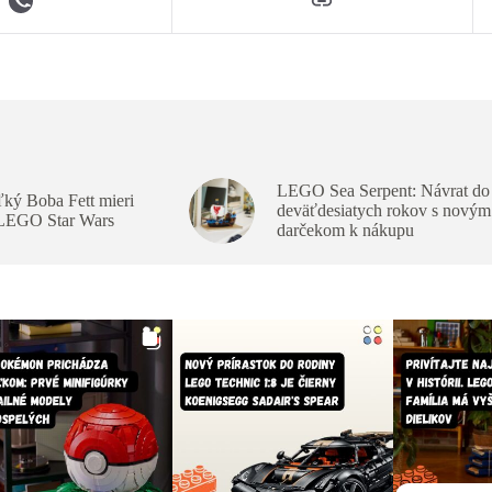
LEGO Sea Serpent: Návrat do
ký Boba Fett mieri
deväťdesiatych rokov s novým
 LEGO Star Wars
darčekom k nákupu