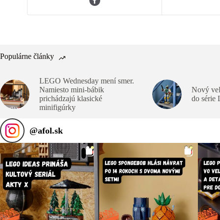
Populárne články
LEGO Wednesday mení smer.
Namiesto mini-bábik
Nový veľ
prichádzajú klasické
do série
minifigúrky
@
afol.sk