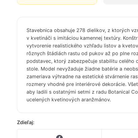
Stavebnica obsahuje 278 dielikov, z ktorých 
v kvetináči s imitáciou kamennej textúry. Konštr
vytvorenie realistického vzhľadu listov a kveto
rôznych štádiách rastu od pukov až po plne rozv
podstavec, ktorý zabezpečuje stabilitu celého o
stole. Model nevyžaduje žiadne batérie a neobs
zameriava výhradne na estetické stvárnenie ras
rozmery vhodné pre interiérové dekorácie. Všet
aby ladili s ostatnými setmi z radu Botanical C
ucelených kvetinových aranžmánov.
Zdieľaj: