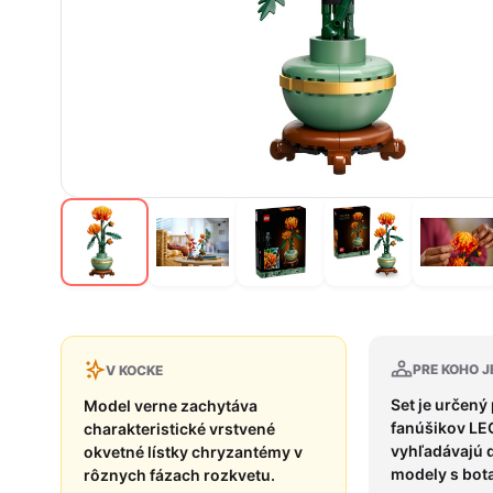
PRE KOHO J
V KOCKE
Set je určený
Model verne zachytáva
fanúšikov LEG
charakteristické vrstvené
vyhľadávajú 
okvetné lístky chryzantémy v
modely s bot
rôznych fázach rozkvetu.