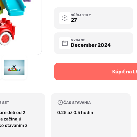
SÚČIASTKY
27
VYDANÉ
December 2024
Kúpiť na 
E SET
ČAS STAVANIA
pre deti od 2
0.25 až 0.5 hodín
sa začínajú
o stavaním z