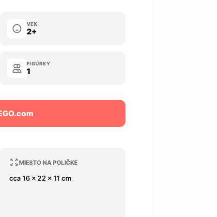
VEK
2+
FIGÚRKY
1
LEGO.com
MIESTO NA POLIČKE
cca 16 x 22 x 11 cm