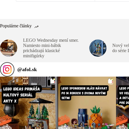
Populárne články
LEGO Wednesday mení smer.
Namiesto mini-bábik
Nový veľ
prichádzajú klasické
do série
minifigúrky
@
afol.sk