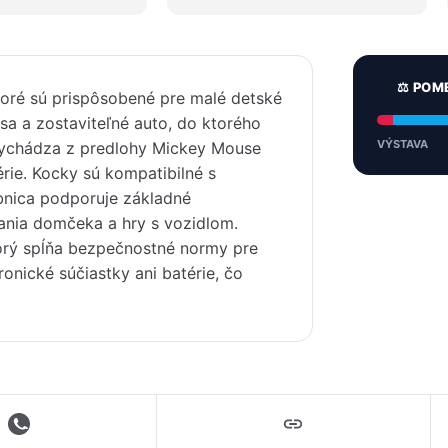
⚖️ POM
oré sú prispôsobené pre malé detské
sa a zostaviteľné auto, do ktorého
VÝSTAVA
vychádza z predlohy Mickey Mouse
rie. Kocky sú kompatibilné s
nica podporuje základné
ania domčeka a hry s vozidlom.
torý spĺňa bezpečnostné normy pre
ronické súčiastky ani batérie, čo