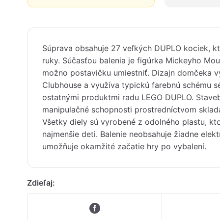
Súprava obsahuje 27 veľkých DUPLO kociek, kt
ruky. Súčasťou balenia je figúrka Mickeyho Mou
možno postavičku umiestniť. Dizajn domčeka 
Clubhouse a využíva typickú farebnú schému sé
ostatnými produktmi radu LEGO DUPLO. Staveb
manipulačné schopnosti prostredníctvom sklad
Všetky diely sú vyrobené z odolného plastu, k
najmenšie deti. Balenie neobsahuje žiadne elekt
umožňuje okamžité začatie hry po vybalení.
Zdieľaj: