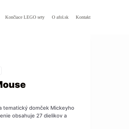
Končiace LEGO sety
O afol.sk
Kontakt
Mouse
a tematický domček Mickeyho
enie obsahuje 27 dielikov a