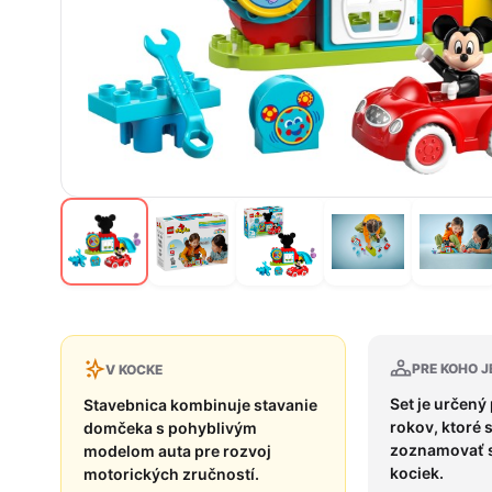
PRE KOHO J
V KOCKE
Set je určený 
Stavebnica kombinuje stavanie
rokov, ktoré 
domčeka s pohyblivým
zoznamovať s
modelom auta pre rozvoj
kociek.
motorických zručností.