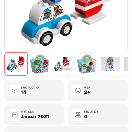
SÚČIASTKY
VEK
14
2+
VYDANÉ
FIGÚRKY
Január 2021
0