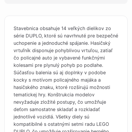
Stavebnica obsahuje 14 veľkých dielikov zo
série DUPLO, ktoré sú navrhnuté pre bezpečné
uchopenie a jednoduché spájanie. Hasičský
vrtuľník disponuje pohyblivou vrtuľou, zatiaľ
čo policajné auto je vybavené funkčnými
kolesami pre plynulý pohyb po podlahe.
Súčasťou balenia sú aj doplnky v podobe
kocky s motívom policajného majáka a
hasičského znaku, ktoré rozširujú možnosti
tematickej hry. Konštrukcia modelov
nevyžaduje zložité postupy, čo umožňuje
deťom samostatne skladať a rozkladať
jednotlivé vozidlá. Všetky diely sú
kompatibilné s ostatnými setmi radu LEGO
DUPLO, čo umožňuje rozširovanie herného