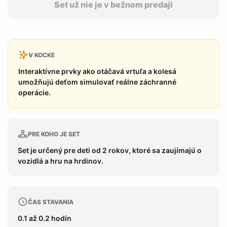
Set už nie je v bežnom predaji
V KOCKE
Interaktívne prvky ako otáčavá vrtuľa a kolesá
umožňujú deťom simulovať reálne záchranné
operácie.
PRE KOHO JE SET
Set je určený pre deti od 2 rokov, ktoré sa zaujímajú o
vozidlá a hru na hrdinov.
ČAS STAVANIA
0.1 až 0.2 hodín