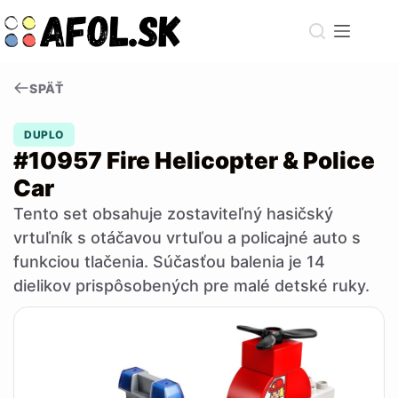
Skip
to
content
SPÄŤ
DUPLO
#10957 Fire Helicopter & Police
Car
Tento set obsahuje zostaviteľný hasičský
vrtuľník s otáčavou vrtuľou a policajné auto s
funkciou tlačenia. Súčasťou balenia je 14
dielikov prispôsobených pre malé detské ruky.