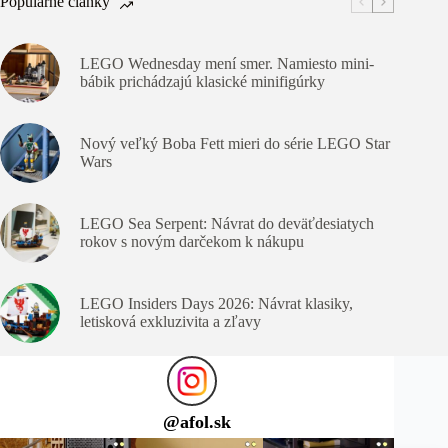
Populárne články
LEGO Wednesday mení smer. Namiesto mini-
bábik prichádzajú klasické minifigúrky
Nový veľký Boba Fett mieri do série LEGO Star
Wars
LEGO Sea Serpent: Návrat do deväťdesiatych
rokov s novým darčekom k nákupu
LEGO Insiders Days 2026: Návrat klasiky,
letisková exkluzivita a zľavy
@
afol.sk