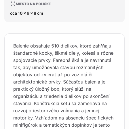
MIESTO NA POLIČKE
cca 10 x 9 x 8 cm
Balenie obsahuje 510 dielikov, ktoré zahŕňajú
štandardné kocky, šikmé diely, kolesá a rôzne
spojovacie prvky. Farebná škála je navrhnutá
tak, aby umožňovala stavbu rozmanitých
objektov od zvierat až po vozidlá či
architektonické prvky. Súčasťou balenia je
praktický úložný box, ktorý slúži na
organizáciu a triedenie dielikov po skončení
stavania. Konštrukcia setu sa zameriava na
rozvoj priestorového vnímania a jemnej
motoriky. Vzhľadom na absenciu špecifických
minifigúrok a tematických doplnkov je tento