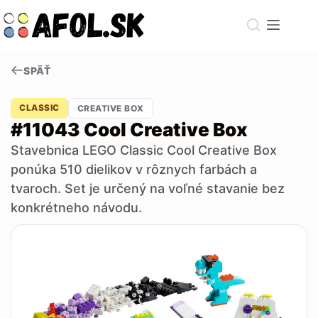
Skip
to
content
SPÄŤ
CLASSIC
CREATIVE BOX
#11043 Cool Creative Box
Stavebnica LEGO Classic Cool Creative Box
ponúka 510 dielikov v rôznych farbách a
tvaroch. Set je určený na voľné stavanie bez
konkrétneho návodu.