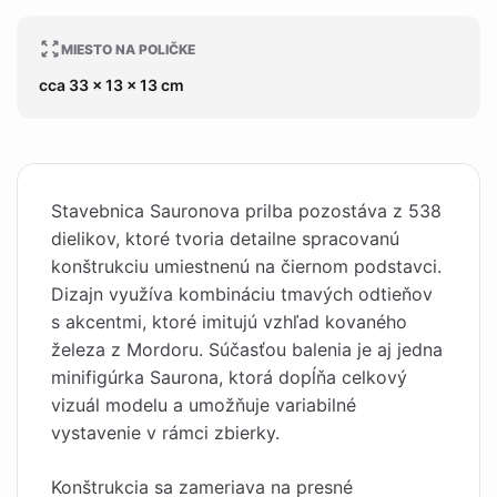
MIESTO NA POLIČKE
cca 33 x 13 x 13 cm
Stavebnica Sauronova prilba pozostáva z 538
dielikov, ktoré tvoria detailne spracovanú
konštrukciu umiestnenú na čiernom podstavci.
Dizajn využíva kombináciu tmavých odtieňov
s akcentmi, ktoré imitujú vzhľad kovaného
železa z Mordoru. Súčasťou balenia je aj jedna
minifigúrka Saurona, ktorá dopĺňa celkový
vizuál modelu a umožňuje variabilné
vystavenie v rámci zbierky.
Konštrukcia sa zameriava na presné