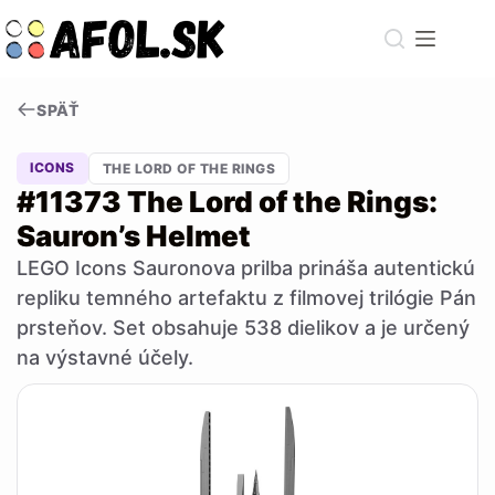
Skip
to
content
SPÄŤ
ICONS
THE LORD OF THE RINGS
#11373 The Lord of the Rings:
Sauron’s Helmet
LEGO Icons Sauronova prilba prináša autentickú
repliku temného artefaktu z filmovej trilógie Pán
prsteňov. Set obsahuje 538 dielikov a je určený
na výstavné účely.