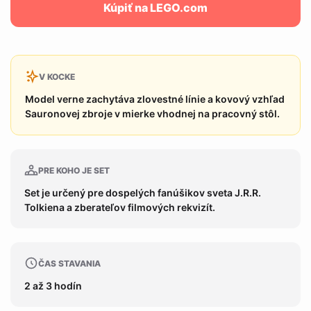
Kúpiť na LEGO.com
V KOCKE
Model verne zachytáva zlovestné línie a kovový vzhľad
Sauronovej zbroje v mierke vhodnej na pracovný stôl.
PRE KOHO JE SET
Set je určený pre dospelých fanúšikov sveta J.R.R.
Tolkiena a zberateľov filmových rekvizít.
ČAS STAVANIA
2 až 3 hodín