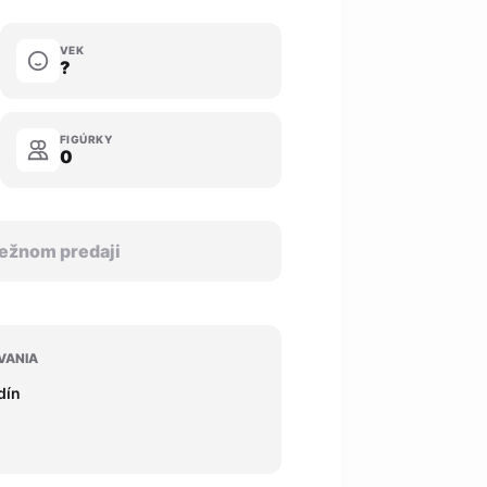
VEK
?
FIGÚRKY
0
 bežnom predaji
VANIA
dín