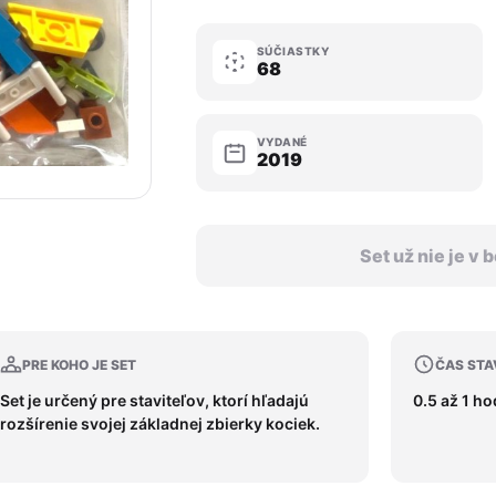
SÚČIASTKY
68
VYDANÉ
2019
Set už nie je v
PRE KOHO JE SET
ČAS STA
Set je určený pre staviteľov, ktorí hľadajú
0.5 až 1 ho
rozšírenie svojej základnej zbierky kociek.