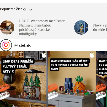
Populárne články
LEGO Wednesday mení smer.
Namiesto mini-bábik
Nový veľ
prichádzajú klasické
do série
minifigúrky
@
afol.sk