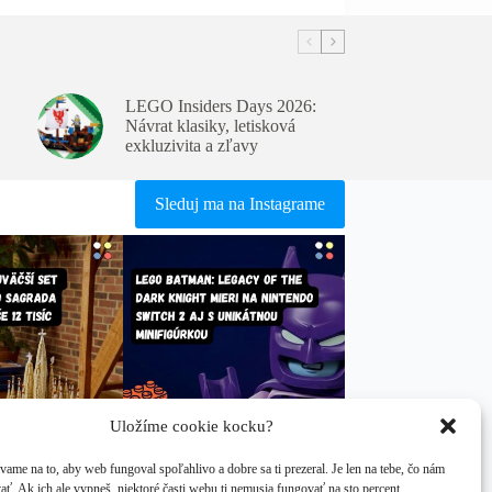
LEGO Insiders Days 2026:
Návrat klasiky, letisková
exkluzivita a zľavy
Sleduj ma na Instagrame
Uložíme cookie kocku?
ame na to, aby web fungoval spoľahlivo a dobre sa ti prezeral. Je len na tebe, čo nám
ať. Ak ich ale vypneš, niektoré časti webu ti nemusia fungovať na sto percent.