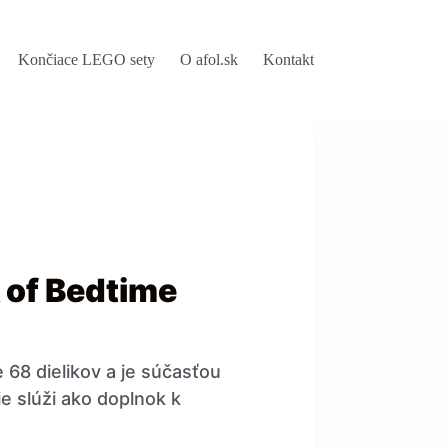
Končiace LEGO sety
O afol.sk
Kontakt
 of Bedtime
 68 dielikov a je súčasťou
e slúži ako doplnok k