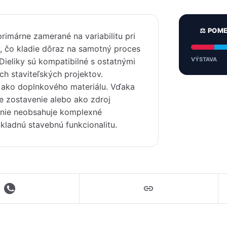
⚖️ POM
primárne zamerané na variabilitu pri
y, čo kladie dôraz na samotný proces
VÝSTAVA
Dieliky sú kompatibilné s ostatnými
h staviteľských projektov.
l ako doplnkového materiálu. Vďaka
e zostavenie alebo ako zdroj
lenie neobsahuje komplexné
kladnú stavebnú funkcionalitu.