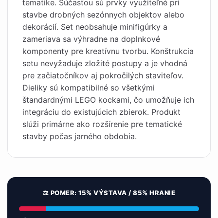
tematike. Súčasťou sú prvky využiteľné pri
stavbe drobných sezónnych objektov alebo
dekorácií. Set neobsahuje minifigúrky a
zameriava sa výhradne na doplnkové
komponenty pre kreatívnu tvorbu. Konštrukcia
setu nevyžaduje zložité postupy a je vhodná
pre začiatočníkov aj pokročilých staviteľov.
Dieliky sú kompatibilné so všetkými
štandardnými LEGO kockami, čo umožňuje ich
integráciu do existujúcich zbierok. Produkt
slúži primárne ako rozšírenie pre tematické
stavby počas jarného obdobia.
⚖️ POMER: 15% VÝSTAVA / 85% HRANIE