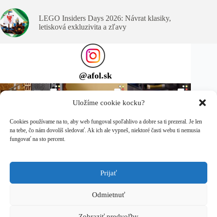
LEGO Insiders Days 2026: Návrat klasiky,
letisková exkluzivita a zľavy
@
afol.sk
Uložíme cookie kocku?
Cookies používame na to, aby web fungoval spoľahlivo a dobre sa ti prezeral. Je len
na tebe, čo nám dovolíš sledovať. Ak ich ale vypneš, niektoré časti webu ti nemusia
fungovať na sto percent.
Prijať
Sleduj ma na Instagrame
Copyright © 2026 afol.sk
Odmietnuť
LEGO® je ochranná známka spoločnosti LEGO Group, ktorá
Zobraziť predvoľby