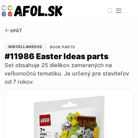
Skip
to
content
SPÄŤ
MISCELLANEOUS
BOOK PARTS
#11986 Easter Ideas parts
Set obsahuje 25 dielikov zameraných na
veľkonočnú tematiku. Je určený pre staviteľov
od 7 rokov.