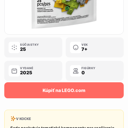
SÚČIASTKY
VEK
25
7+
VYDANÉ
FIGÚRKY
2025
0
Kúpiť na LEGO.com
V KOCKE
Sada poskytuje tematické komponenty pre rozšírenie