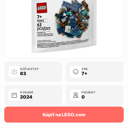
SÚČIASTKY
VEK
63
7+
VYDANÉ
FIGÚRKY
2024
0
Kúpiť na LEGO.com