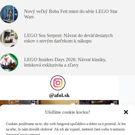
Nový veľký Boba Fett mieri do série LEGO Star
Wars
LEGO Sea Serpent: Návrat do deväťdesiatych
rokov s novým darčekom k nákupu
LEGO Insiders Days 2026: Návrat klasiky,
letisková exkluzivita a zľavy
@
afol.sk
Uložíme cookie kocku?
Cookies používame na to, aby web fungoval spoľahlivo a dobre sa ti prezeral. Je len
na tebe, čo nám dovolíš sledovať. Ak ich ale vypneš, niektoré časti webu ti nemusia
fungovať na sto percent.