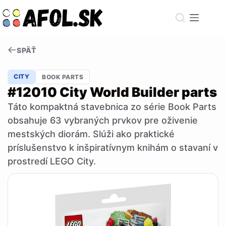
Skip
to
content
SPÄŤ
CITY
BOOK PARTS
#12010 City World Builder parts
Táto kompaktná stavebnica zo série Book Parts
obsahuje 63 vybraných prvkov pre oživenie
mestských diorám. Slúži ako praktické
príslušenstvo k inšpiratívnym knihám o stavaní v
prostredí LEGO City.