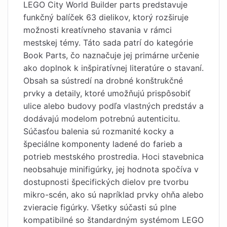
LEGO City World Builder parts predstavuje
funkčný balíček 63 dielikov, ktorý rozširuje
možnosti kreatívneho stavania v rámci
mestskej témy. Táto sada patrí do kategórie
Book Parts, čo naznačuje jej primárne určenie
ako doplnok k inšpiratívnej literatúre o stavaní.
Obsah sa sústredí na drobné konštrukčné
prvky a detaily, ktoré umožňujú prispôsobiť
ulice alebo budovy podľa vlastných predstáv a
dodávajú modelom potrebnú autenticitu.
Súčasťou balenia sú rozmanité kocky a
špeciálne komponenty ladené do farieb a
potrieb mestského prostredia. Hoci stavebnica
neobsahuje minifigúrky, jej hodnota spočíva v
dostupnosti špecifických dielov pre tvorbu
mikro-scén, ako sú napríklad prvky ohňa alebo
zvieracie figúrky. Všetky súčasti sú plne
kompatibilné so štandardným systémom LEGO