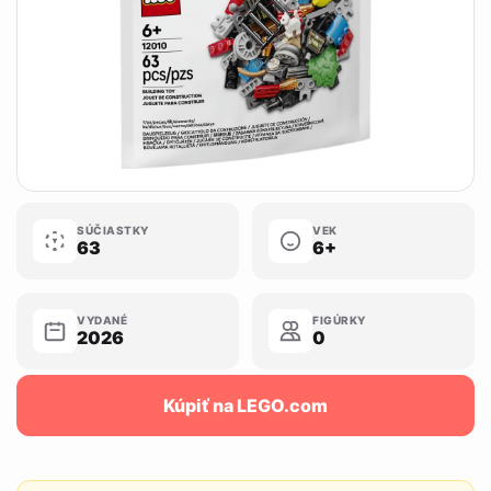
SÚČIASTKY
VEK
63
6+
VYDANÉ
FIGÚRKY
2026
0
Kúpiť na LEGO.com