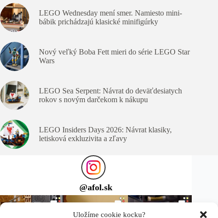
LEGO Wednesday mení smer. Namiesto mini-
bábik prichádzajú klasické minifigúrky
Nový veľký Boba Fett mieri do série LEGO Star
Wars
LEGO Sea Serpent: Návrat do deväťdesiatych
rokov s novým darčekom k nákupu
LEGO Insiders Days 2026: Návrat klasiky,
letisková exkluzivita a zľavy
@
afol.sk
Uložíme cookie kocku?