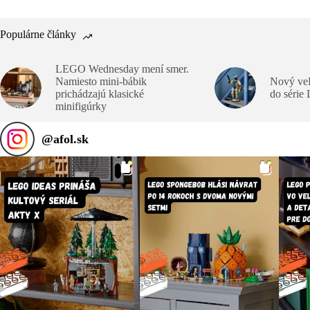
Populárne články
LEGO Wednesday mení smer.
Namiesto mini-bábik
Nový veľ
prichádzajú klasické
do série
minifigúrky
@
afol.sk