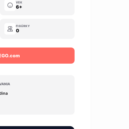
VEK
6+
FIGÚRKY
0
LEGO.com
VANIA
odina