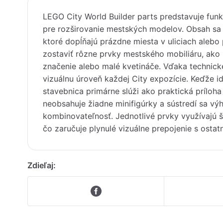
LEGO City World Builder parts predstavuje funk
pre rozširovanie mestských modelov. Obsah sa
ktoré dopĺňajú prázdne miesta v uliciach alebo
zostaviť rôzne prvky mestského mobiliáru, ak
značenie alebo malé kvetináče. Vďaka technick
vizuálnu úroveň každej City expozície. Keďže 
stavebnica primárne slúži ako praktická príloha k
neobsahuje žiadne minifigúrky a sústredí sa vý
kombinovateľnosť. Jednotlivé prvky využívajú š
čo zaručuje plynulé vizuálne prepojenie s osta
Zdieľaj: