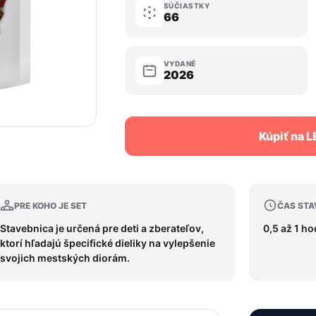
SÚČIASTKY
66
VYDANÉ
2026
Kúpiť na 
PRE KOHO JE SET
ČAS STA
Stavebnica je určená pre deti a zberateľov,
0,5 až 1 h
ktorí hľadajú špecifické dieliky na vylepšenie
svojich mestských diorám.