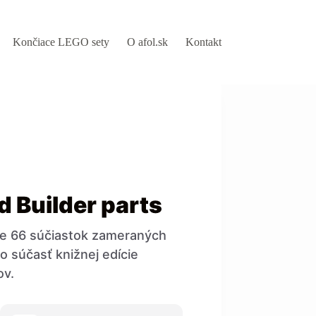
Končiace LEGO sety
O afol.sk
Kontakt
d Builder parts
uje 66 súčiastok zameraných
o súčasť knižnej edície
ov.