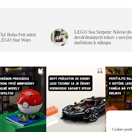
LEGO Sea Serpent: Návrat do
ký Boba Fett mieri
deväťdesiatych rokov s novým
 LEGO Star Wars
darčekom k nákupu
Cookies použív