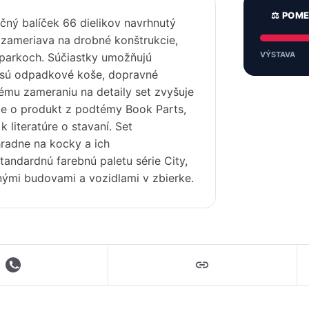
⚖️ POM
čný balíček 66 dielikov navrhnutý
 zameriava na drobné konštrukcie,
VÝSTAVA
 parkoch. Súčiastky umožňujú
o sú odpadkové koše, dopravné
ému zameraniu na detaily set zvyšuje
ide o produkt z podtémy Book Parts,
 literatúre o stavaní. Set
hradne na kocky a ich
tandardnú farebnú paletu série City,
tnými budovami a vozidlami v zbierke.