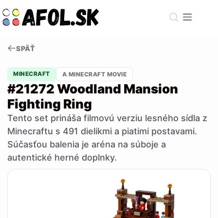
Skip
to
content
SPÄŤ
MINECRAFT
A MINECRAFT MOVIE
#21272 Woodland Mansion
Fighting Ring
Tento set prináša filmovú verziu lesného sídla z
Minecraftu s 491 dielikmi a piatimi postavami.
Súčasťou balenia je aréna na súboje a
autentické herné doplnky.