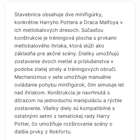
Stavebnica obsahuje dve minifigúrky,
konkrétne Harryho Pottera a Draca Malfoya v
ich metlobalových dresoch. Súčasťou
konštrukcie je tréningová plocha s prvkami
metlobalového ihriska, ktorá slúži ako
základňa pre akčné scény. Dieliky umožňujú
zostavenie dvoch metiel a príslušenstva v
podobe zlatej strely a tréningových obručí.
Mechanizmus v sete umožňuje manuálne
ovládanie pohybu minifigúrok, čím simuluje let
nad ihriskom. Konštrukcia je navrhnutá s
dôrazom na jednoduchú manipuláciu a rýchle
zostavenie. Všetky diely sú kompatibilné s
ostatnými setmi z tematickej rady Harry
Potter, čo umožňuje rozširovanie scény o
ďalšie prvky z Rokfortu.