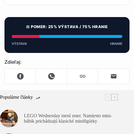
⚖️ POMER: 25% VÝSTAVA / 75% HRANIE
VÝSTAVA
HRANIE
Zdieľaj:
Populárne články
LEGO Wednesday mení smer. Namiesto mini-
bábik prichádzajú klasické minifigúrky