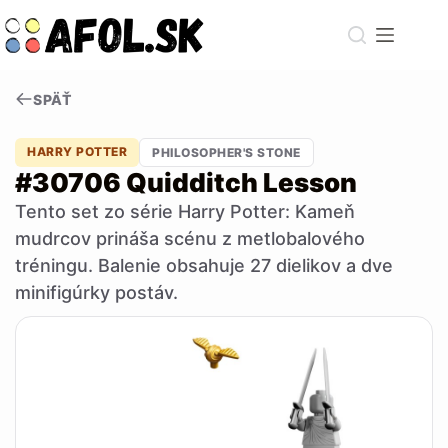
Skip
to
content
SPÄŤ
HARRY POTTER
PHILOSOPHER'S STONE
#30706 Quidditch Lesson
Tento set zo série Harry Potter: Kameň
mudrcov prináša scénu z metlobalového
tréningu. Balenie obsahuje 27 dielikov a dve
minifigúrky postáv.