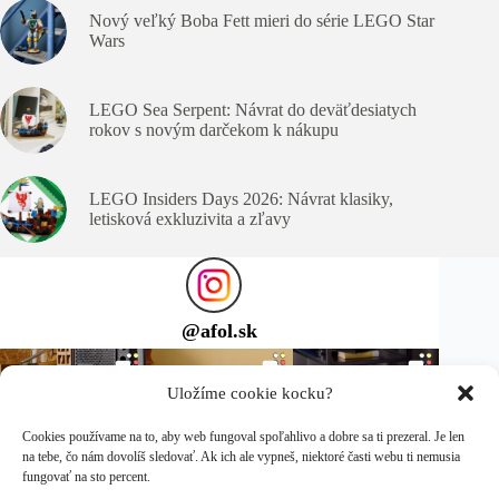
Nový veľký Boba Fett mieri do série LEGO Star
Wars
LEGO Sea Serpent: Návrat do deväťdesiatych
rokov s novým darčekom k nákupu
LEGO Insiders Days 2026: Návrat klasiky,
letisková exkluzivita a zľavy
@
afol.sk
Uložíme cookie kocku?
Cookies používame na to, aby web fungoval spoľahlivo a dobre sa ti prezeral. Je len
na tebe, čo nám dovolíš sledovať. Ak ich ale vypneš, niektoré časti webu ti nemusia
fungovať na sto percent.