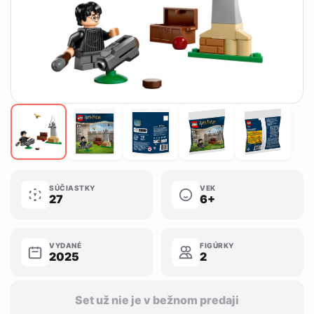
SÚČIASTKY
VEK
27
6+
VYDANÉ
FIGÚRKY
2025
2
Set už nie je v bežnom predaji