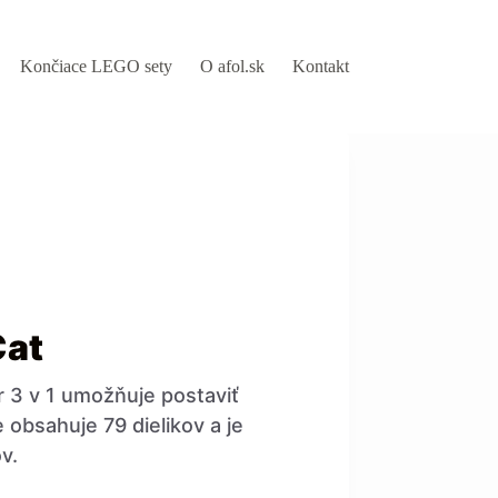
Končiace LEGO sety
O afol.sk
Kontakt
Cat
 3 v 1 umožňuje postaviť
 obsahuje 79 dielikov a je
v.