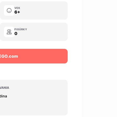
VEK
6+
FIGÚRKY
0
LEGO.com
VANIA
odina