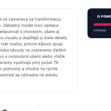
⚖️ POM
 sa zameriava na transformáciu
. Základný model tvorí sediaca
VÝSTAVA
nipulovať s chvostom, ušami aj
 vizuálu a dopĺňajú ju biele detaily
ú tvár mačky, pričom kĺbové spoje
onúka návody na zostavenie ďalších
ko s ovisnutými ušami alebo vtáčik
arianty využívajú plný počet 79
o prenosný a vhodný na rýchle
 sústredí sa výhradne na stavbu