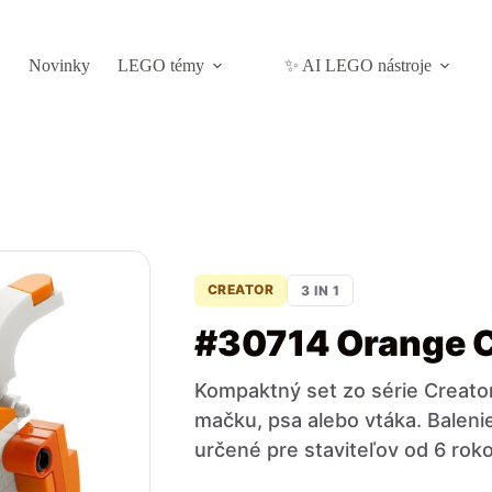
Novinky
LEGO témy
✨ AI LEGO nástroje
CREATOR
3 IN 1
#30714 Orange 
Kompaktný set zo série Creator
mačku, psa alebo vtáka. Balenie
určené pre staviteľov od 6 roko