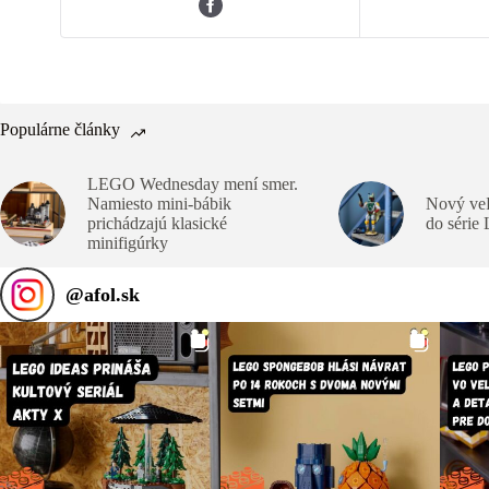
Populárne články
LEGO Wednesday mení smer.
Namiesto mini-bábik
Nový veľ
prichádzajú klasické
do série
minifigúrky
@
afol.sk