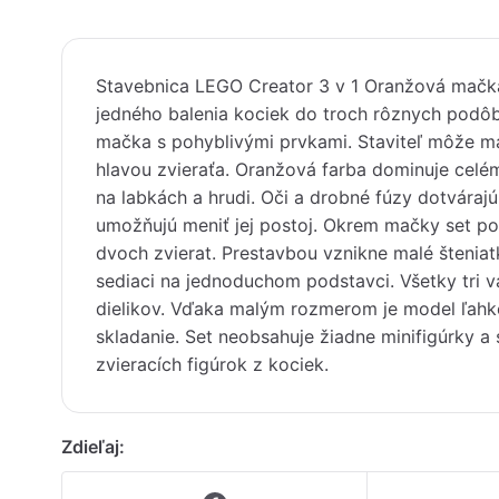
Stavebnica LEGO Creator 3 v 1 Oranžová mačka
jedného balenia kociek do troch rôznych podôb
mačka s pohyblivými prvkami. Staviteľ môže ma
hlavou zvieraťa. Oranžová farba dominuje celému
na labkách a hrudi. Oči a drobné fúzy dotváraj
umožňujú meniť jej postoj. Okrem mačky set p
dvoch zvierat. Prestavbou vznikne malé šteniat
sediaci na jednoduchom podstavci. Všetky tri v
dielikov. Vďaka malým rozmerom je model ľahk
skladanie. Set neobsahuje žiadne minifigúrky a
zvieracích figúrok z kociek.
Zdieľaj: