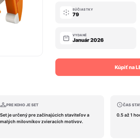
SÚČIASTKY
79
VYDANÉ
Január 2026
Kúpiť na 
PRE KOHO JE SET
ČAS STA
Set je určený pre začínajúcich staviteľov a
0.5 až 1 h
malých milovníkov zvieracích motívov.