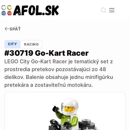
Skip
to
content
SPÄŤ
CITY
RACING
#30719 Go-Kart Racer
LEGO City Go-Kart Racer je tematický set z
prostredia pretekov pozostávajúci zo 48
dielikov. Balenie obsahuje jednu minifigúrku
pretekára a zostaviteľnú motokáru.