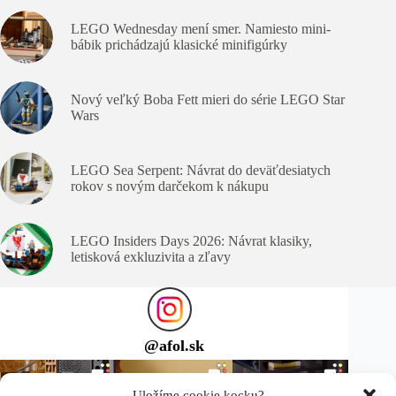
LEGO Wednesday mení smer. Namiesto mini-
bábik prichádzajú klasické minifigúrky
Nový veľký Boba Fett mieri do série LEGO Star
Wars
LEGO Sea Serpent: Návrat do deväťdesiatych
rokov s novým darčekom k nákupu
LEGO Insiders Days 2026: Návrat klasiky,
letisková exkluzivita a zľavy
@
afol.sk
Uložíme cookie kocku?