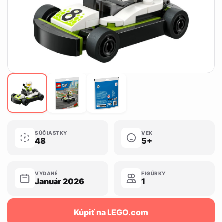
SÚČIASTKY
VEK
48
5+
VYDANÉ
FIGÚRKY
Január 2026
1
Kúpiť na LEGO.com