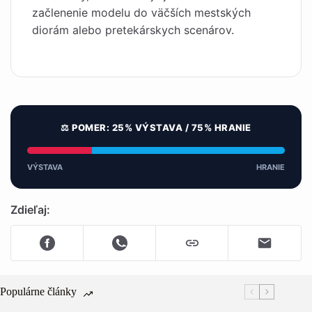
začlenenie modelu do väčších mestských
diorám alebo pretekárskych scenárov.
⚖️ POMER: 25% VÝSTAVA / 75% HRANIE
VÝSTAVA
HRANIE
Zdieľaj:
Populárne články