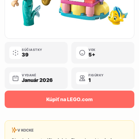
SÚČIASTKY
VEK
39
5+
VYDANÉ
FIGÚRKY
Január 2026
1
Kúpiť na LEGO.com
V KOCKE