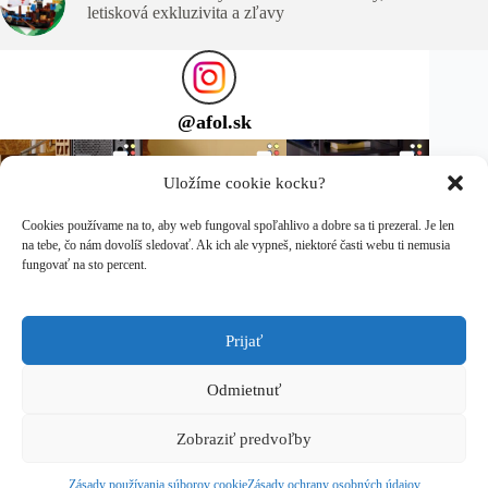
letisková exkluzivita a zľavy
@
afol.sk
Uložíme cookie kocku?
Cookies používame na to, aby web fungoval spoľahlivo a dobre sa ti prezeral. Je len
na tebe, čo nám dovolíš sledovať. Ak ich ale vypneš, niektoré časti webu ti nemusia
fungovať na sto percent.
Prijať
Sleduj ma na Instagrame
Copyright © 2026 afol.sk
Odmietnuť
LEGO® je ochranná známka spoločnosti LEGO Group, ktorá
Zobraziť predvoľby
túto stránku nesponzoruje, neautorizuje ani neschvaľuje.
Zásady ochrany osobných údajov
Zásady používania súborov cookie
Zásady ochrany osobných údajov