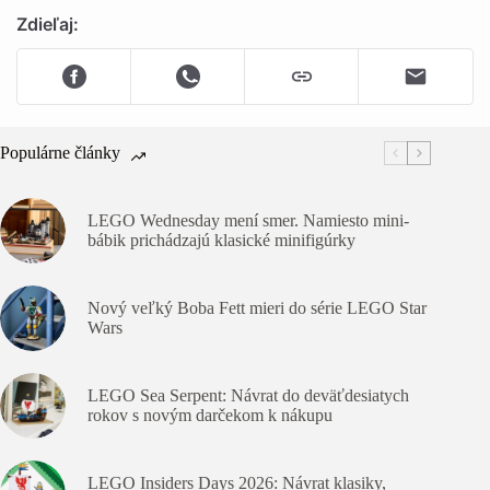
Zdieľaj:
Populárne články
LEGO Wednesday mení smer. Namiesto mini-
bábik prichádzajú klasické minifigúrky
Nový veľký Boba Fett mieri do série LEGO Star
Wars
LEGO Sea Serpent: Návrat do deväťdesiatych
rokov s novým darčekom k nákupu
LEGO Insiders Days 2026: Návrat klasiky,