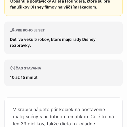
Obsahuje postavičky Ariel a Floundera, ktoré sú pre
fanúšikov Disney filmov najväčším lákadlom.
PRE KOHO JE SET
Deti vo veku 5 rokov, ktoré majú rady Disney
rozprávky.
ČAS STAVANIA
10 až 15 minút
V krabici nájdete pár kociek na postavenie
malej scény s hudobnou tematikou. Celé to má
len 39 dielikov, takže dieťa to zvládne