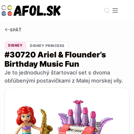
Skip
to
content
SPÄŤ
DISNEY
DISNEY PRINCESS
#30720 Ariel & Flounder’s
Birthday Music Fun
Je to jednoduchý štartovací set s dvoma
obľúbenými postavičkami z Malej morskej víly.