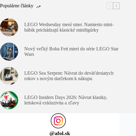
Populárne články
LEGO Wednesday mení smer. Namiesto mini-
bábik prichádzajú klasické minifigúrky
Nový veľký Boba Fett mieri do série LEGO Star
Wars
LEGO Sea Serpent: Návrat do deväťdesiatych
rokov s novým darčekom k nákupu
LEGO Insiders Days 2026: Návrat klasiky,
letisková exkluzivita a zľavy
@
afol.sk