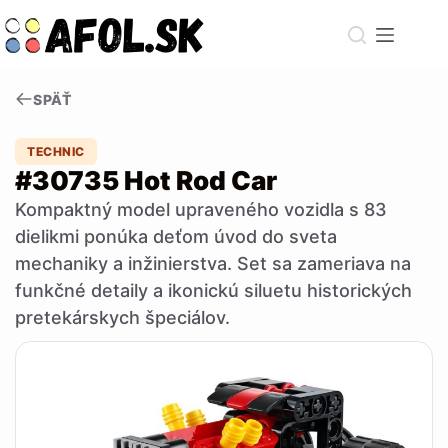
Skip
to
content
SPÄŤ
TECHNIC
#30735 Hot Rod Car
Kompaktný model upraveného vozidla s 83
dielikmi ponúka deťom úvod do sveta
mechaniky a inžinierstva. Set sa zameriava na
funkčné detaily a ikonickú siluetu historických
pretekárskych špeciálov.