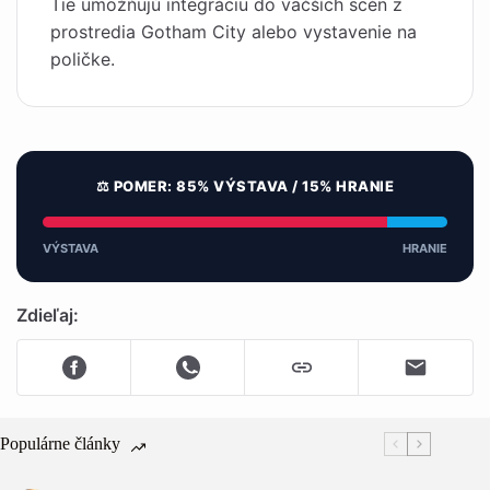
Tie umožňujú integráciu do väčších scén z
prostredia Gotham City alebo vystavenie na
poličke.
⚖️ POMER: 85% VÝSTAVA / 15% HRANIE
VÝSTAVA
HRANIE
Zdieľaj:
Populárne články