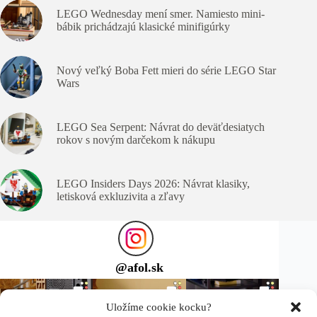
LEGO Wednesday mení smer. Namiesto mini-
bábik prichádzajú klasické minifigúrky
Nový veľký Boba Fett mieri do série LEGO Star
Wars
LEGO Sea Serpent: Návrat do deväťdesiatych
rokov s novým darčekom k nákupu
LEGO Insiders Days 2026: Návrat klasiky,
letisková exkluzivita a zľavy
@
afol.sk
Uložíme cookie kocku?