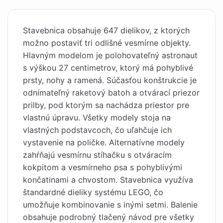
Stavebnica obsahuje 647 dielikov, z ktorých
možno postaviť tri odlišné vesmírne objekty.
Hlavným modelom je polohovateľný astronaut
s výškou 27 centimetrov, ktorý má pohyblivé
prsty, nohy a ramená. Súčasťou konštrukcie je
odnímateľný raketový batoh a otvárací priezor
prilby, pod ktorým sa nachádza priestor pre
vlastnú úpravu. Všetky modely stoja na
vlastných podstavcoch, čo uľahčuje ich
vystavenie na poličke. Alternatívne modely
zahŕňajú vesmírnu stíhačku s otváracím
kokpitom a vesmírneho psa s pohyblivými
končatinami a chvostom. Stavebnica využíva
štandardné dieliky systému LEGO, čo
umožňuje kombinovanie s inými setmi. Balenie
obsahuje podrobný tlačený návod pre všetky