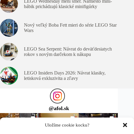
LEGO Wednesday mení smer. Namiesto mini-
bábik prichádzajú klasické minifigúrky
Nový veľký Boba Fett mieri do série LEGO Star
Wars
LEGO Sea Serpent: Návrat do deväťdesiatych
rokov s novým darčekom k nákupu
LEGO Insiders Days 2026: Návrat klasiky,
letisková exkluzivita a zľavy
@
afol.sk
Uložíme cookie kocku?