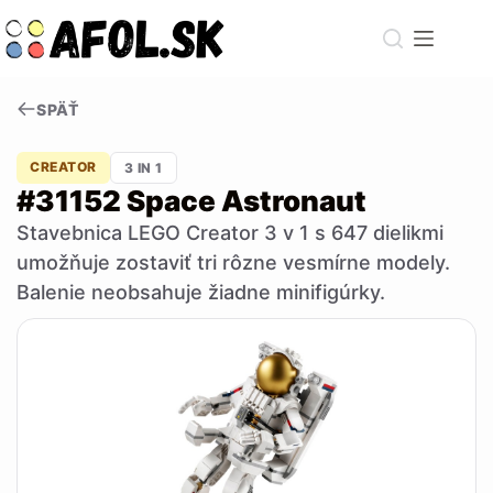
Skip
to
content
SPÄŤ
CREATOR
3 IN 1
#31152 Space Astronaut
Stavebnica LEGO Creator 3 v 1 s 647 dielikmi
umožňuje zostaviť tri rôzne vesmírne modely.
Balenie neobsahuje žiadne minifigúrky.