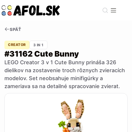
Skip
to
content
SPÄŤ
CREATOR
3 IN 1
#31162 Cute Bunny
LEGO Creator 3 v 1 Cute Bunny prináša 326
dielikov na zostavenie troch rôznych zvieracích
modelov. Set neobsahuje minifigúrky a
zameriava sa na detailné spracovanie zvierat.