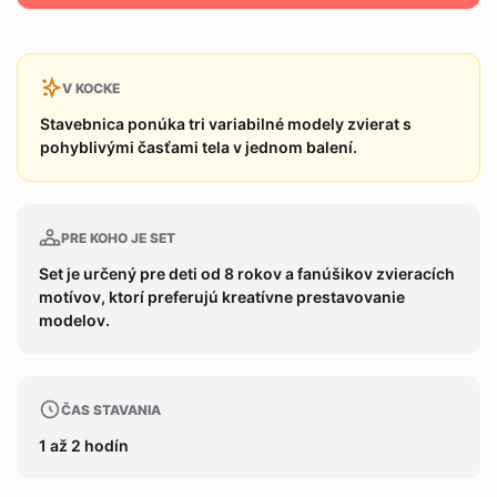
V KOCKE
Stavebnica ponúka tri variabilné modely zvierat s
pohyblivými časťami tela v jednom balení.
PRE KOHO JE SET
Set je určený pre deti od 8 rokov a fanúšikov zvieracích
motívov, ktorí preferujú kreatívne prestavovanie
modelov.
ČAS STAVANIA
1 až 2 hodín