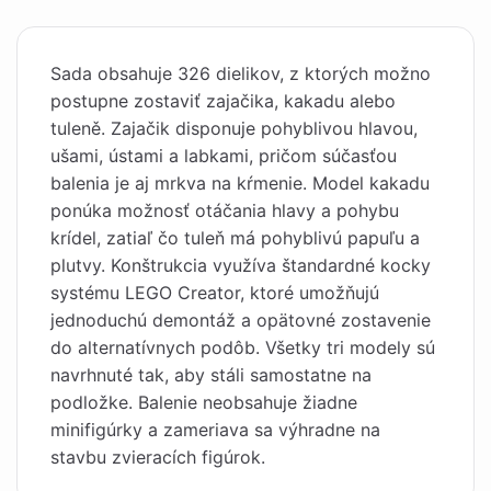
Sada obsahuje 326 dielikov, z ktorých možno
postupne zostaviť zajačika, kakadu alebo
tuleně. Zajačik disponuje pohyblivou hlavou,
ušami, ústami a labkami, pričom súčasťou
balenia je aj mrkva na kŕmenie. Model kakadu
ponúka možnosť otáčania hlavy a pohybu
krídel, zatiaľ čo tuleň má pohyblivú papuľu a
plutvy. Konštrukcia využíva štandardné kocky
systému LEGO Creator, ktoré umožňujú
jednoduchú demontáž a opätovné zostavenie
do alternatívnych podôb. Všetky tri modely sú
navrhnuté tak, aby stáli samostatne na
podložke. Balenie neobsahuje žiadne
minifigúrky a zameriava sa výhradne na
stavbu zvieracích figúrok.