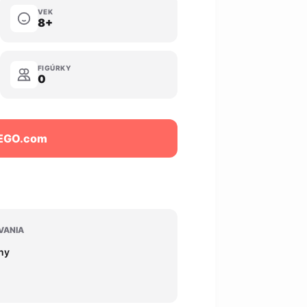
VEK
8+
FIGÚRKY
0
LEGO.com
VANIA
iny