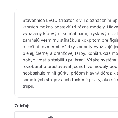
Stavebnica LEGO Creator 3 v 1 s označením Spa
ktorých možno postaviť tri rôzne modely. Hlav
vybavený kĺbovými končatinami, tryskovým bat
zahŕňajú vesmírnu stíhačku s kokpitom pre fig
menšími rozmermi. Všetky varianty využívajú j
bielej, čiernej a oranžovej farby. Konštrukcia
pohyblivosť a stabilitu pri hraní. Vďaka systém
rozoberať a prestavovať jednotlivé modely pod
neobsahuje minifigúrky, pričom hlavný dôraz kl
samotných strojov a ich funkčné prvky, ako sú 
trupu.
Zdieľaj: