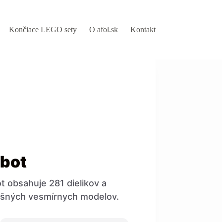
Končiace LEGO sety
O afol.sk
Kontakt
bot
 obsahuje 281 dielikov a
išných vesmírnych modelov.