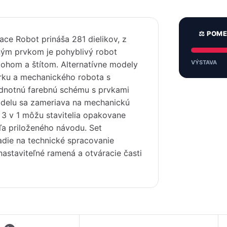
⚖️ POM
ce Robot prináša 281 dielikov, z
ným prvkom je pohyblivý robot
VÝSTAVA
ohom a štítom. Alternatívne modely
úrku a mechanického robota s
ednotnú farebnú schému s prvkami
 modelu sa zameriava na mechanickú
u 3 v 1 môžu stavitelia opakovane
ľa priloženého návodu. Set
adie na technické spracovanie
nastaviteľné ramená a otváracie časti