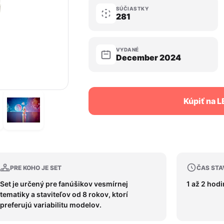
SÚČIASTKY
281
VYDANÉ
December 2024
Kúpiť na 
PRE KOHO JE SET
ČAS STA
Set je určený pre fanúšikov vesmírnej
1 až 2 hod
tematiky a staviteľov od 8 rokov, ktorí
preferujú variabilitu modelov.