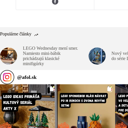
Populárne články
LEGO Wednesday mení smer.
Namiesto mini-bábik
Nový veľ
prichádzajú klasické
do série
minifigúrky
@
afol.sk