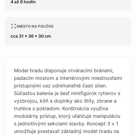
4 až 6 hodín
MIESTO NA POLIČKE
cca 31 x 36 x 30 cm
Model hradu disponuje otváracími bránami,
padacím mostom a interiérovými miestnosťami
prístupnými cez odnímateľné časti stien.
Súčasťou balenia je šesť minifigúrok rytierov s
výzbrojou, kôň a doplnky ako štíty, zbrane a
truhlice s pokladom. Konštrukcia využíva
modulárny prístup, ktorý uľahčuje manipuláciu
s jednotlivými sekciami stavby. Koncept 3 v 1
umožňuje prestavať základný model hradu na