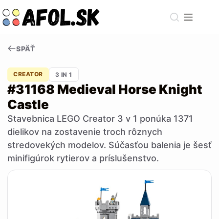
Skip
to
content
SPÄŤ
CREATOR
3 IN 1
#31168 Medieval Horse Knight
Castle
Stavebnica LEGO Creator 3 v 1 ponúka 1371
dielikov na zostavenie troch rôznych
stredovekých modelov. Súčasťou balenia je šesť
minifigúrok rytierov a príslušenstvo.