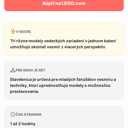
Kúpiť na LEGO.com
V KOCKE
Tri rôzne modely vedeckých zariadení v jednom balení
umožňujú skúmať vesmír z viacerých perspektív.
PRE KOHO JE SET
Stavebnica je určená pre mladých fanúšikov vesmíru a
techniky, ktorí uprednostňujú modely s možnosťou
prestavovania.
ČAS STAVANIA
1 až 2 hodiny