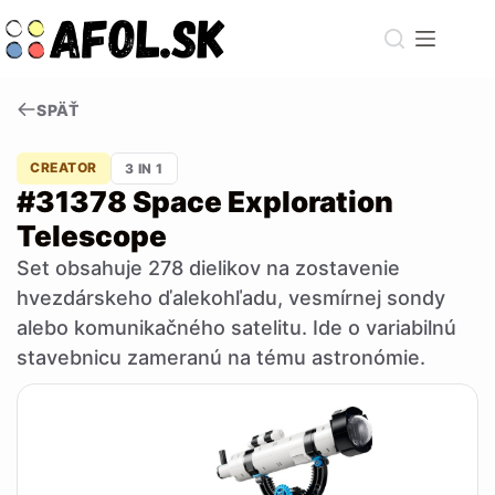
Skip
to
content
SPÄŤ
CREATOR
3 IN 1
#31378 Space Exploration
Telescope
Set obsahuje 278 dielikov na zostavenie
hvezdárskeho ďalekohľadu, vesmírnej sondy
alebo komunikačného satelitu. Ide o variabilnú
stavebnicu zameranú na tému astronómie.