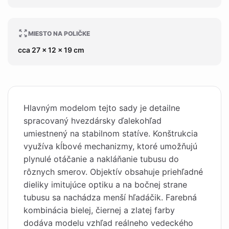
MIESTO NA POLIČKE
cca 27 x 12 x 19 cm
Hlavným modelom tejto sady je detailne
spracovaný hvezdársky ďalekohľad
umiestnený na stabilnom statíve. Konštrukcia
využíva kĺbové mechanizmy, ktoré umožňujú
plynulé otáčanie a nakláňanie tubusu do
rôznych smerov. Objektív obsahuje priehľadné
dieliky imitujúce optiku a na bočnej strane
tubusu sa nachádza menší hľadáčik. Farebná
kombinácia bielej, čiernej a zlatej farby
dodáva modelu vzhľad reálneho vedeckého