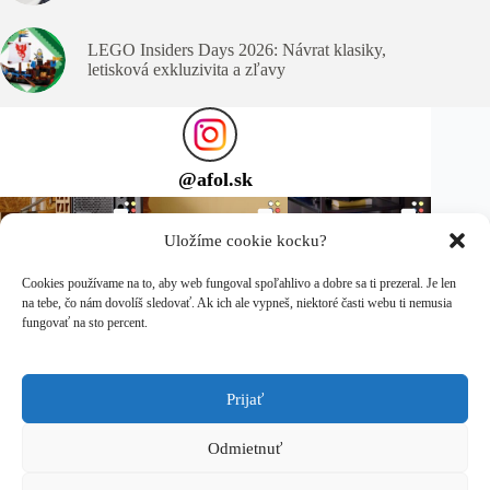
LEGO Insiders Days 2026: Návrat klasiky,
letisková exkluzivita a zľavy
@
afol.sk
Uložíme cookie kocku?
Cookies používame na to, aby web fungoval spoľahlivo a dobre sa ti prezeral. Je len
na tebe, čo nám dovolíš sledovať. Ak ich ale vypneš, niektoré časti webu ti nemusia
fungovať na sto percent.
Prijať
Sleduj ma na Instagrame
Copyright © 2026 afol.sk
Odmietnuť
LEGO® je ochranná známka spoločnosti LEGO Group, ktorá