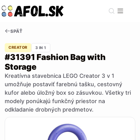
Skip
to
content
SPÄŤ
CREATOR
3 IN 1
#31391 Fashion Bag with
Storage
Kreatívna stavebnica LEGO Creator 3 v 1
umožňuje postaviť farebnú tašku, cestovný
kufor alebo úložný box so zásuvkou. Všetky tri
modely ponúkajú funkčný priestor na
odkladanie drobných predmetov.