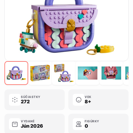
SÚČIASTKY
VEK
272
8+
VYDANÉ
FIGÚRKY
Jún 2026
0