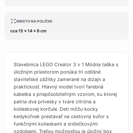
MIESTO NA POLIČKE
cca 15 x 14 x 6 cm
Stavebnica LEGO Creator 3 v 1 Módna taška s
úložným priestorom ponúka tri odlišné
staviteľské zážitky zamerané na dizajn a
praktickosť. Hlavný model tvorí farebná
kabelka s prispôsobiteľným vzorom, ku ktorej
patria dva prívesky v tvare citróna a
kolieskovej korčule. Deti môžu kocky
kedykoľvek prestavať na cestovný kufor s
funkčnými kolieskami a srdiečkovými
ozdobami. Treťou možnosťou je úložný box