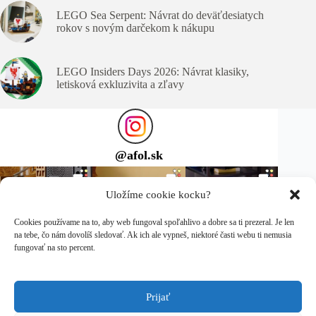
LEGO Sea Serpent: Návrat do deväťdesiatych
rokov s novým darčekom k nákupu
LEGO Insiders Days 2026: Návrat klasiky,
letisková exkluzivita a zľavy
@
afol.sk
Uložíme cookie kocku?
Cookies používame na to, aby web fungoval spoľahlivo a dobre sa ti prezeral. Je len
na tebe, čo nám dovolíš sledovať. Ak ich ale vypneš, niektoré časti webu ti nemusia
fungovať na sto percent.
Prijať
Sleduj ma na Instagrame