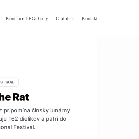
Končiace LEGO sety
O afol.sk
Kontakt
ESTIVAL
he Rat
 pripomína čínsky lunárny
e 162 dielikov a patrí do
onal Festival.