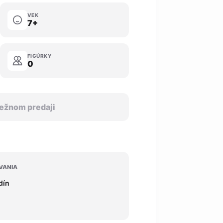
VEK
7+
FIGÚRKY
0
 bežnom predaji
VANIA
dín