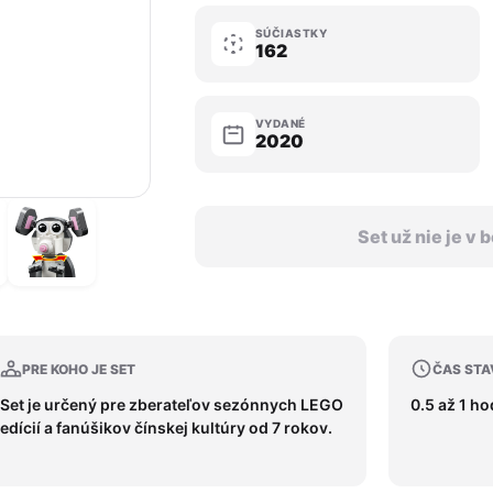
SÚČIASTKY
162
VYDANÉ
2020
Set už nie je v
PRE KOHO JE SET
ČAS STA
Set je určený pre zberateľov sezónnych LEGO
0.5 až 1 ho
edícií a fanúšikov čínskej kultúry od 7 rokov.