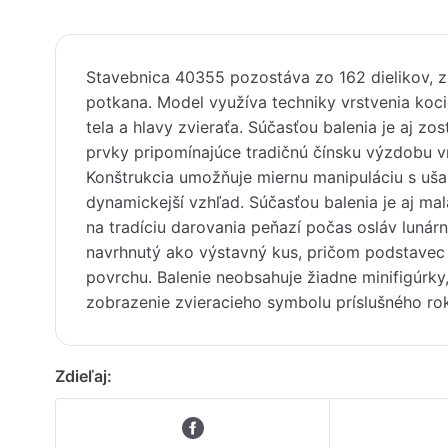
Stavebnica 40355 pozostáva zo 162 dielikov, z 
potkana. Model využíva techniky vrstvenia koc
tela a hlavy zvieraťa. Súčasťou balenia je aj zo
prvky pripomínajúce tradičnú čínsku výzdobu vr
Konštrukcia umožňuje miernu manipuláciu s uš
dynamickejší vzhľad. Súčasťou balenia je aj ma
na tradíciu darovania peňazí počas osláv lunár
navrhnutý ako výstavný kus, pričom podstavec 
povrchu. Balenie neobsahuje žiadne minifigúrk
zobrazenie zvieracieho symbolu príslušného ro
Zdieľaj: