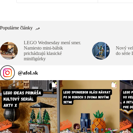
Populárne články
LEGO Wednesday mení smer.
Namiesto mini-bábik
Nový veľ
prichádzajú klasické
do série
minifigúrky
@
afol.sk