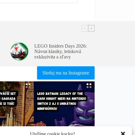
LEGO Insiders Days 2026:
Návrat klasiky, letisková
exkluzivita a zľavy
Sleduj ma na Instagrame
Uložíme cookie kocku?