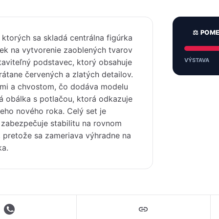
⚖️ POM
ktorých sa skladá centrálna figúrka
iek na vytvorenie zaoblených tvarov
VÝSTAVA
staviteľný podstavec, ktorý obsahuje
átane červených a zlatých detailov.
ami a chvostom, čo dodáva modelu
lá obálka s potlačou, ktorá odkazuje
neho nového roka. Celý set je
zabezpečuje stabilitu na rovnom
y, pretože sa zameriava výhradne na
ka.