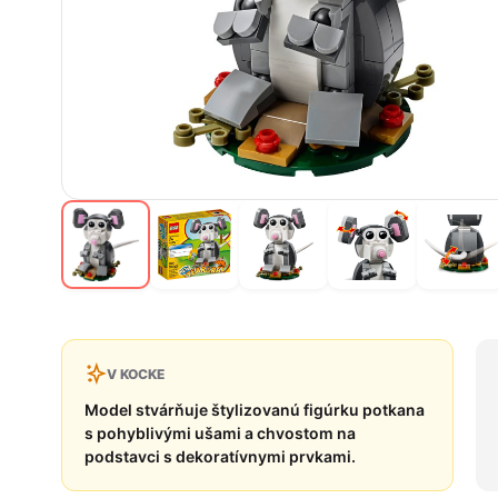
V KOCKE
Model stvárňuje štylizovanú figúrku potkana
s pohyblivými ušami a chvostom na
podstavci s dekoratívnymi prvkami.