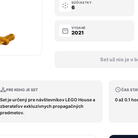
SÚČIASTKY
6
VYDANÉ
2021
Set už nie je v
PRE KOHO JE SET
ČAS STA
Set je určený pre návštevníkov LEGO House a
0 až 0.1 ho
zberateľov exkluzívnych propagačných
predmetov.