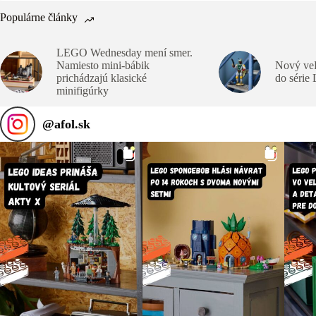
Populárne články
LEGO Wednesday mení smer.
Namiesto mini-bábik
Nový veľ
prichádzajú klasické
do série
minifigúrky
@
afol.sk