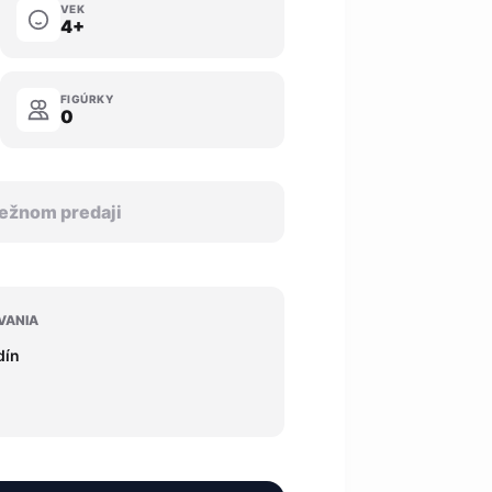
VEK
4+
FIGÚRKY
0
 bežnom predaji
VANIA
dín