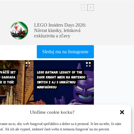
LEGO Insiders Days 2026:
Návrat klasiky, letisková
exkluzivita a zľavy
Sleduj ma na Instagrame
Uložíme cookie kocku?
ame na to, aby web fungoval spoľahlivo a dobre sa ti prezeral. Je len na tebe, čo nám
ať. Ak ich ale vypneš, niektoré časti webu ti nemusia fungovať na sto percent.