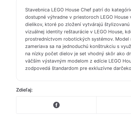
Stavebnica LEGO House Chef patrí do kategóri
dostupné výhradne v priestoroch LEGO House v
dielikov, ktoré po zložení vytvárajú štylizovan
vizuálnej identity reštaurácie v LEGO House, kd
prostredníctvom robotických systémov. Model 
zameriava sa na jednoduchú konštrukciu s vyu
na nízky počet dielov je set vhodný skôr ako d
väčším výstavným modelom z edície LEGO Hous
zodpovedá štandardom pre exkluzívne darčeko
Zdieľaj: