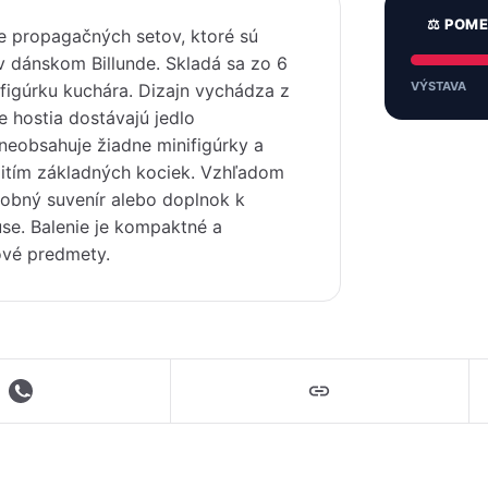
⚖️ POM
e propagačných setov, ktoré sú
 dánskom Billunde. Skladá sa zo 6
VÝSTAVA
ú figúrku kuchára. Dizajn vychádza z
e hostia dostávajú jedlo
neobsahuje žiadne minifigúrky a
žitím základných kociek. Vzhľadom
robný suvenír alebo doplnok k
e. Balenie je kompaktné a
vé predmety.