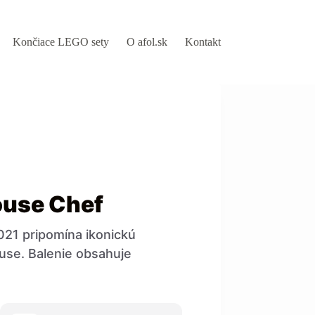
Končiace LEGO sety
O afol.sk
Kontakt
use Chef
021 pripomína ikonickú
se. Balenie obsahuje