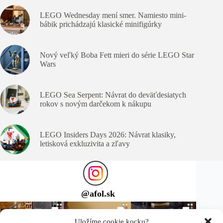
LEGO Wednesday mení smer. Namiesto mini-
bábik prichádzajú klasické minifigúrky
Nový veľký Boba Fett mieri do série LEGO Star
Wars
LEGO Sea Serpent: Návrat do deväťdesiatych
rokov s novým darčekom k nákupu
LEGO Insiders Days 2026: Návrat klasiky,
letisková exkluzivita a zľavy
@
afol.sk
Uložíme cookie kocku?