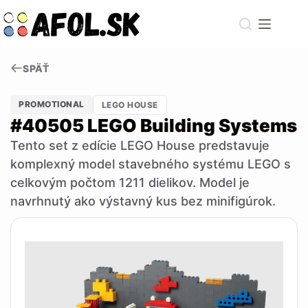
Skip
to
content
SPÄŤ
PROMOTIONAL
LEGO HOUSE
#40505 LEGO Building Systems
Tento set z edície LEGO House predstavuje
komplexný model stavebného systému LEGO s
celkovým počtom 1211 dielikov. Model je
navrhnutý ako výstavný kus bez minifigúrok.