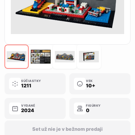
SÚČIASTKY
VEK
1211
10+
VYDANÉ
FIGÚRKY
2024
0
Set už nie je v bežnom predaji