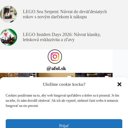
LEGO Sea Serpent: Návrat do deväťdesiatych
rokov s novým darčekom k nákupu
LEGO Insiders Days 2026: Návrat klasiky,
letisková exkluzivita a zľavy
@
afol.sk
Uložíme cookie kocku?
Cookies používame na to, aby web fungoval spoľahlivo a dobre sa ti prezeral. Je len
na tebe, čo nám dovolíš sledovať. Ak ich ale vypneš, niektoré časti webu ti nemusia
fungovať na sto percent.
Prijať
Sleduj ma na Instagrame