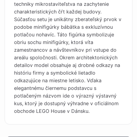
techniky mikrostaviteľstva na zachytenie
charakteristických čŕt každej budovy.
Súčasťou setu je unikátny zberateľský prvok v
podobe minifigúrky bábätka s exkluzívnou
potlačou nohavíc. Táto figúrka symbolizuje
obriu sochu minifigúrky, ktorá víta
zamestnancov a návštevníkov pri vstupe do
areálu spoločnosti. Okrem architektonických
detailov model obsahuje aj drobné odkazy na
históriu firmy a symbolické lietadlo
odkazujúce na miestne letisko. Vďaka
elegantnému čiernemu podstavcu s
potlačeným názvom ide o výrazný výstavný
kus, ktorý je dostupný výhradne v oficiálnom
obchode LEGO House v Dánsku.