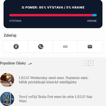
⚖️ POMER: 95% VÝSTAVA / 5% HRANIE
VÝSTAVA
HRANIE
Zdieľaj:
Populárne články
LEGO Wednesday mení smer. Namiesto mini-
bábik prichádzajú klasické minifigúrky
Nový veľký Boba Fett mieri do série LEGO Star
Wars