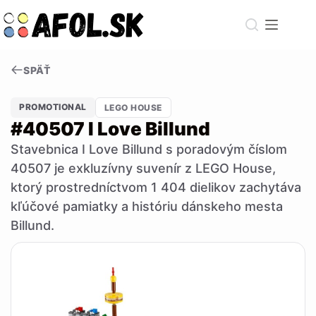
Skip
to
content
SPÄŤ
PROMOTIONAL
LEGO HOUSE
#40507 I Love Billund
Stavebnica I Love Billund s poradovým číslom
40507 je exkluzívny suvenír z LEGO House,
ktorý prostredníctvom 1 404 dielikov zachytáva
kľúčové pamiatky a históriu dánskeho mesta
Billund.