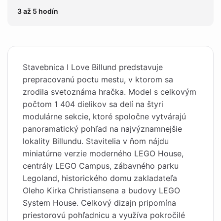
3 až 5 hodín
Stavebnica I Love Billund predstavuje
prepracovanú poctu mestu, v ktorom sa
zrodila svetoznáma hračka. Model s celkovým
počtom 1 404 dielikov sa delí na štyri
modulárne sekcie, ktoré spoločne vytvárajú
panoramatický pohľad na najvýznamnejšie
lokality Billundu. Stavitelia v ňom nájdu
miniatúrne verzie moderného LEGO House,
centrály LEGO Campus, zábavného parku
Legoland, historického domu zakladateľa
Oleho Kirka Christiansena a budovy LEGO
System House. Celkový dizajn pripomína
priestorovú pohľadnicu a využíva pokročilé