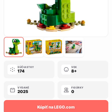
SÚČIASTKY
VEK
174
8+
VYDANÉ
FIGÚRKY
2025
0
Kúpiť na LEGO.com