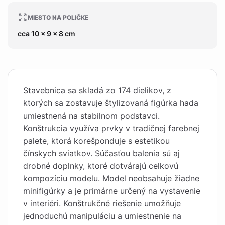
MIESTO NA POLIČKE
cca 10 x 9 x 8 cm
Stavebnica sa skladá zo 174 dielikov, z
ktorých sa zostavuje štylizovaná figúrka hada
umiestnená na stabilnom podstavci.
Konštrukcia využíva prvky v tradičnej farebnej
palete, ktorá korešponduje s estetikou
čínskych sviatkov. Súčasťou balenia sú aj
drobné doplnky, ktoré dotvárajú celkovú
kompozíciu modelu. Model neobsahuje žiadne
minifigúrky a je primárne určený na vystavenie
v interiéri. Konštrukčné riešenie umožňuje
jednoduchú manipuláciu a umiestnenie na