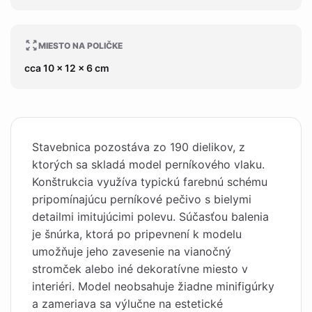
MIESTO NA POLIČKE
cca 10 x 12 x 6 cm
Stavebnica pozostáva zo 190 dielikov, z
ktorých sa skladá model perníkového vlaku.
Konštrukcia využíva typickú farebnú schému
pripomínajúcu perníkové pečivo s bielymi
detailmi imitujúcimi polevu. Súčasťou balenia
je šnúrka, ktorá po pripevnení k modelu
umožňuje jeho zavesenie na vianočný
stromček alebo iné dekoratívne miesto v
interiéri. Model neobsahuje žiadne minifigúrky
a zameriava sa výlučne na estetické