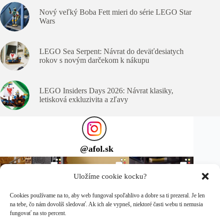
Nový veľký Boba Fett mieri do série LEGO Star
Wars
LEGO Sea Serpent: Návrat do deväťdesiatych
rokov s novým darčekom k nákupu
LEGO Insiders Days 2026: Návrat klasiky,
letisková exkluzivita a zľavy
@
afol.sk
Uložíme cookie kocku?
Cookies používame na to, aby web fungoval spoľahlivo a dobre sa ti prezeral. Je len
na tebe, čo nám dovolíš sledovať. Ak ich ale vypneš, niektoré časti webu ti nemusia
fungovať na sto percent.