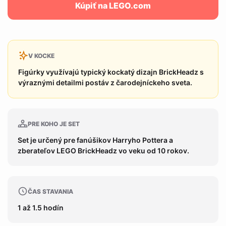
Kúpiť na LEGO.com
V KOCKE
Figúrky využívajú typický kockatý dizajn BrickHeadz s
výraznými detailmi postáv z čarodejníckeho sveta.
PRE KOHO JE SET
Set je určený pre fanúšikov Harryho Pottera a
zberateľov LEGO BrickHeadz vo veku od 10 rokov.
ČAS STAVANIA
1 až 1.5 hodín