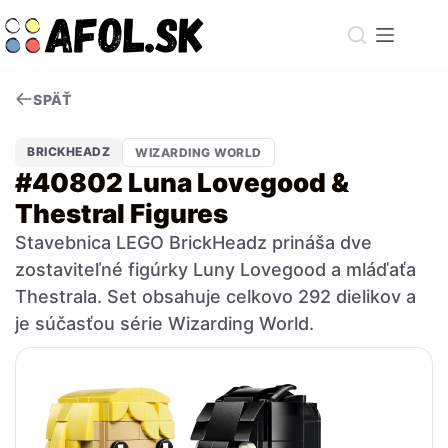
Skip
to
content
SPÄŤ
BRICKHEADZ
WIZARDING WORLD
#40802 Luna Lovegood &
Thestral Figures
Stavebnica LEGO BrickHeadz prináša dve
zostaviteľné figúrky Luny Lovegood a mláďaťa
Thestrala. Set obsahuje celkovo 292 dielikov a
je súčasťou série Wizarding World.