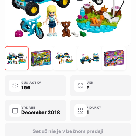
SÚČIASTKY
VEK
166
?
VYDANÉ
FIGÚRKY
December 2018
1
Set už nie je v bežnom predaji