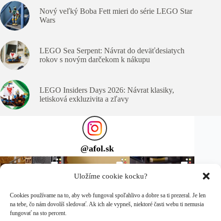
Nový veľký Boba Fett mieri do série LEGO Star
Wars
LEGO Sea Serpent: Návrat do deväťdesiatych
rokov s novým darčekom k nákupu
LEGO Insiders Days 2026: Návrat klasiky,
letisková exkluzivita a zľavy
@
afol.sk
Uložíme cookie kocku?
Cookies používame na to, aby web fungoval spoľahlivo a dobre sa ti prezeral. Je len
na tebe, čo nám dovolíš sledovať. Ak ich ale vypneš, niektoré časti webu ti nemusia
fungovať na sto percent.