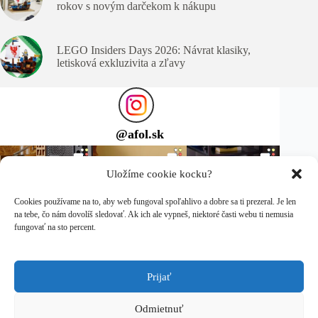
rokov s novým darčekom k nákupu
LEGO Insiders Days 2026: Návrat klasiky,
letisková exkluzivita a zľavy
@
afol.sk
Uložíme cookie kocku?
Cookies používame na to, aby web fungoval spoľahlivo a dobre sa ti prezeral. Je len
na tebe, čo nám dovolíš sledovať. Ak ich ale vypneš, niektoré časti webu ti nemusia
fungovať na sto percent.
Prijať
Sleduj ma na Instagrame
Copyright © 2026 afol.sk
Odmietnuť