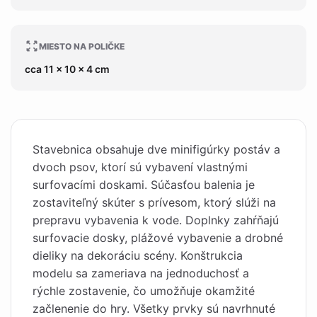
MIESTO NA POLIČKE
cca 11 x 10 x 4 cm
Stavebnica obsahuje dve minifigúrky postáv a
dvoch psov, ktorí sú vybavení vlastnými
surfovacími doskami. Súčasťou balenia je
zostaviteľný skúter s prívesom, ktorý slúži na
prepravu vybavenia k vode. Doplnky zahŕňajú
surfovacie dosky, plážové vybavenie a drobné
dieliky na dekoráciu scény. Konštrukcia
modelu sa zameriava na jednoduchosť a
rýchle zostavenie, čo umožňuje okamžité
začlenenie do hry. Všetky prvky sú navrhnuté