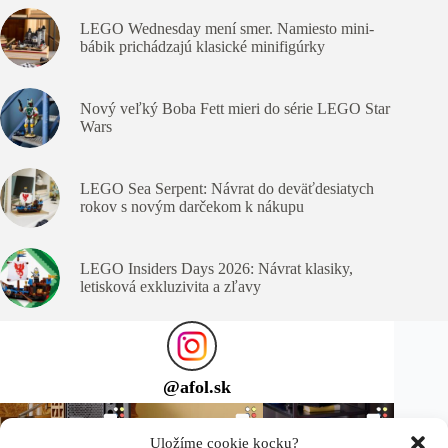
LEGO Wednesday mení smer. Namiesto mini-
bábik prichádzajú klasické minifigúrky
Nový veľký Boba Fett mieri do série LEGO Star
Wars
LEGO Sea Serpent: Návrat do deväťdesiatych
rokov s novým darčekom k nákupu
LEGO Insiders Days 2026: Návrat klasiky,
letisková exkluzivita a zľavy
@
afol.sk
Uložíme cookie kocku?