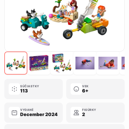
SÚČIASTKY
VEK
113
6+
VYDANÉ
FIGÚRKY
December 2024
2