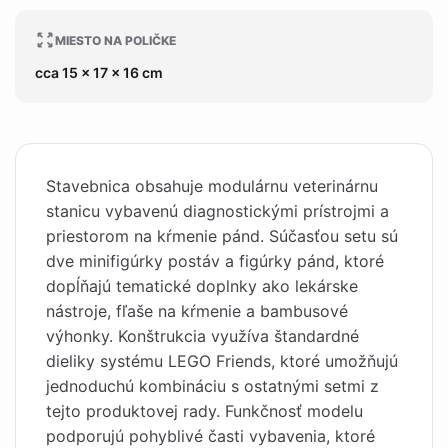
MIESTO NA POLIČKE
cca 15 x 17 x 16 cm
Stavebnica obsahuje modulárnu veterinárnu
stanicu vybavenú diagnostickými prístrojmi a
priestorom na kŕmenie pánd. Súčasťou setu sú
dve minifigúrky postáv a figúrky pánd, ktoré
dopĺňajú tematické doplnky ako lekárske
nástroje, fľaše na kŕmenie a bambusové
výhonky. Konštrukcia využíva štandardné
dieliky systému LEGO Friends, ktoré umožňujú
jednoduchú kombináciu s ostatnými setmi z
tejto produktovej rady. Funkčnosť modelu
podporujú pohyblivé časti vybavenia, ktoré