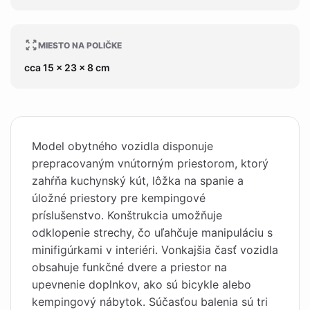
MIESTO NA POLIČKE
cca 15 x 23 x 8 cm
Model obytného vozidla disponuje
prepracovaným vnútorným priestorom, ktorý
zahŕňa kuchynský kút, lôžka na spanie a
úložné priestory pre kempingové
príslušenstvo. Konštrukcia umožňuje
odklopenie strechy, čo uľahčuje manipuláciu s
minifigúrkami v interiéri. Vonkajšia časť vozidla
obsahuje funkčné dvere a priestor na
upevnenie doplnkov, ako sú bicykle alebo
kempingový nábytok. Súčasťou balenia sú tri