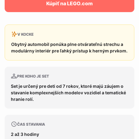
Kúpiť na LEGO.com
V KOCKE
Obytný automobil ponúka plne otvárateľnú strechu a
modulárny interiér pre ľahký prístup k herným prvkom.
PRE KOHO JE SET
Set je určený pre deti od 7 rokov, ktoré majú záujem o
stavanie komplexnejších modelov vozidiel a tematické
hranie rolí.
ČAS STAVANIA
2 až 3 hodiny