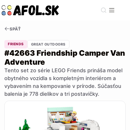
Skip
to
content
SPÄŤ
FRIENDS
GREAT OUTDOORS
#42663 Friendship Camper Van
Adventure
Tento set zo série LEGO Friends prináša model
obytného vozidla s kompletným interiérom a
vybavením na kempovanie v prírode. Súčasťou
balenia je 778 dielikov a tri postavičky.