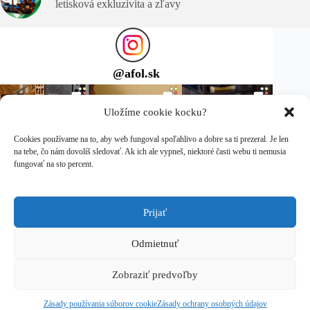
letisková exkluzivita a zľavy
@
afol.sk
Uložíme cookie kocku?
Cookies používame na to, aby web fungoval spoľahlivo a dobre sa ti prezeral. Je len
na tebe, čo nám dovolíš sledovať. Ak ich ale vypneš, niektoré časti webu ti nemusia
fungovať na sto percent.
Prijať
Sleduj ma na Instagrame
Copyright © 2026 afol.sk
Odmietnuť
LEGO® je ochranná známka spoločnosti LEGO Group, ktorá
Zobraziť predvoľby
túto stránku nesponzoruje, neautorizuje ani neschvaľuje.
Zásady ochrany osobných údajov
Zásady používania súborov cookie
Zásady ochrany osobných údajov