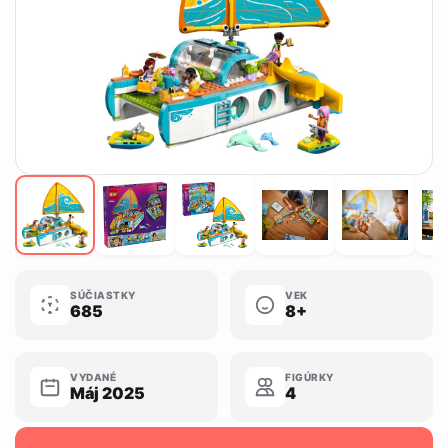
SÚČIASTKY
VEK
685
8+
VYDANÉ
FIGÚRKY
Máj 2025
4