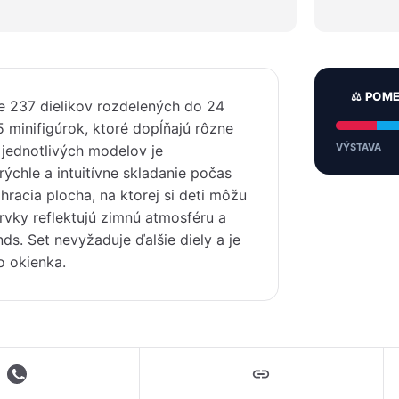
⚖️ POM
 237 dielikov rozdelených do 24
5 minifigúrok, ktoré dopĺňajú rôzne
VÝSTAVA
 jednotlivých modelov je
rýchle a intuitívne skladanie počas
racia plocha, na ktorej si deti môžu
rvky reflektujú zimnú atmosféru a
ds. Set nevyžaduje ďalšie diely a je
o okienka.