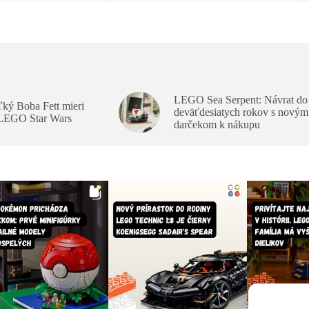
LEGO Sea Serpent: Návrat do
ký Boba Fett mieri
deväťdesiatych rokov s novým
 LEGO Star Wars
darčekom k nákupu