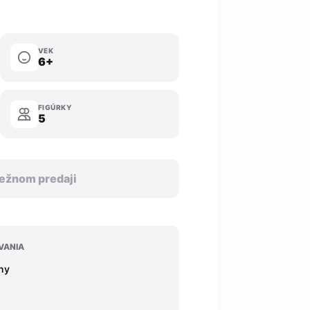
VEK
6+
FIGÚRKY
5
 bežnom predaji
VANIA
iny