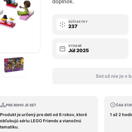
doplnok.
SÚČIASTKY
237
VYDANÉ
Júl 2025
Set už nie je v
PRE KOHO JE SET
ČAS STA
Produkt je určený pre deti od 6 rokov, ktoré
1 až 2 hod
obľubujú sériu LEGO Friends a vianočnú
tematiku.