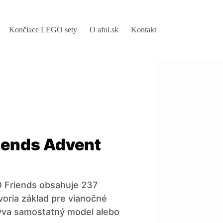
Končiace LEGO sety
O afol.sk
Kontakt
iends Advent
 Friends obsahuje 237
tvoria základ pre vianočné
ýva samostatný model alebo