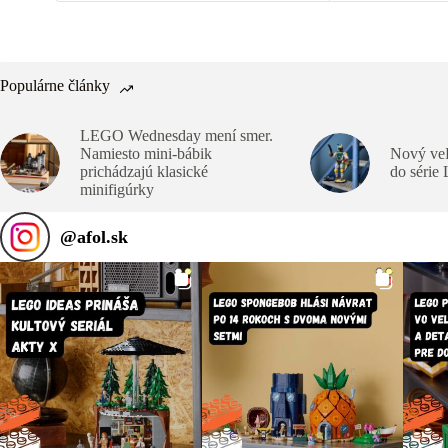
Populárne články
LEGO Wednesday mení smer.
Namiesto mini-bábik
Nový veľ
prichádzajú klasické
do série
minifigúrky
@
afol.sk