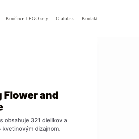
Končiace LEGO sety
O afol.sk
Kontakt
 Flower and
e
s obsahuje 321 dielikov a
s kvetinovým dizajnom.