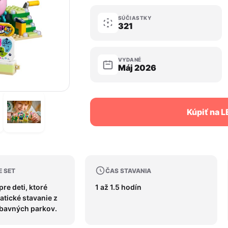
SÚČIASTKY
321
VYDANÉ
Máj 2026
Kúpiť na 
E SET
ČAS STAVANIA
pre deti, ktoré
1 až 1.5 hodín
atické stavanie z
ábavných parkov.