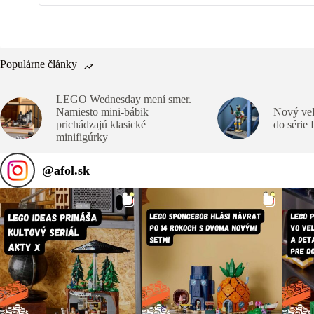
Populárne články
LEGO Wednesday mení smer.
Namiesto mini-bábik
Nový veľ
prichádzajú klasické
do série
minifigúrky
@
afol.sk