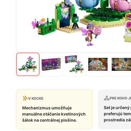
PRE KOHO J
V KOCKE
Set je určený 
Mechanizmus umožňuje
preferujú tem
manuálne otáčanie kvetinových
prostredia z
šálok na centrálnej plošine.