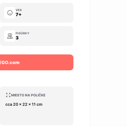
VEK
7+
FIGÚRKY
3
LEGO.com
MIESTO NA POLIČKE
cca 20 x 22 x 11 cm