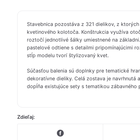
Stavebnica pozostáva z 321 dielikov, z ktorých
kvetinového kolotoča. Konštrukcia využíva oto
roztočí jednotlivé šálky umiestnené na základ
pastelové odtiene s detailmi pripomínajúcimi r
stĺp modelu tvorí štylizovaný kvet.
Súčasťou balenia sú doplnky pre tematické hran
dekoratívne dieliky. Celá zostava je navrhnutá
dopĺňa existujúce sety s tematikou zábavného 
Zdieľaj: