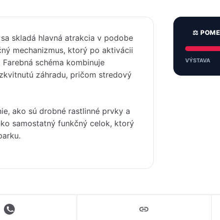
⚖️ POM
 sa skladá hlavná atrakcia v podobe
čný mechanizmus, ktorý po aktivácii
VÝSTAVA
ni. Farebná schéma kombinuje
ozkvitnutú záhradu, pričom stredový
ie, ako sú drobné rastlinné prvky a
 ako samostatný funkčný celok, ktorý
parku.