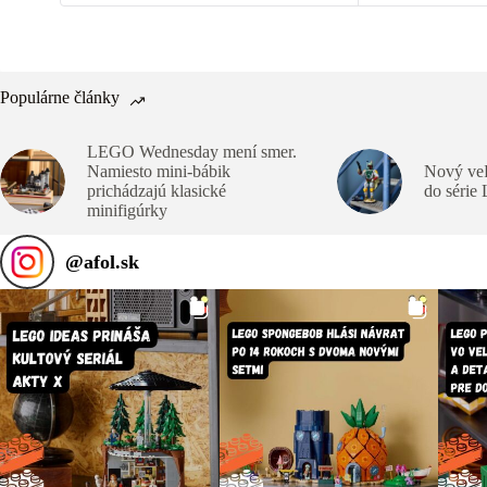
Populárne články
LEGO Wednesday mení smer.
Namiesto mini-bábik
Nový veľ
prichádzajú klasické
do série
minifigúrky
@
afol.sk