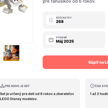
pre fanúšikov od 6 rokov.
SÚČIASTKY
268
VYDANÉ
Máj 2025
Kúpiť na 
PRE KOHO JE SET
ČAS STA
Set je určený pre deti od 6 rokov a zberateľov
1 až 2 hod
LEGO Disney modelov.