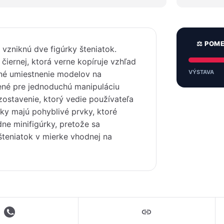
⚖️ POM
 vzniknú dve figúrky šteniatok.
 čiernej, ktorá verne kopíruje vzhľad
VÝSTAVA
lné umiestnenie modelov na
bené pre jednoduchú manipuláciu
zostavenie, ktorý vedie používateľa
ky majú pohyblivé prvky, ktoré
ne minifigúrky, pretože sa
teniatok v mierke vhodnej na