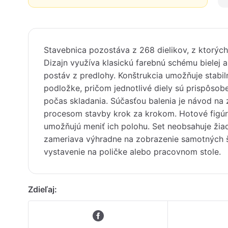
Stavebnica pozostáva z 268 dielikov, z ktorých
Dizajn využíva klasickú farebnú schému bielej a
postáv z predlohy. Konštrukcia umožňuje stabi
podložke, pričom jednotlivé diely sú prispôso
počas skladania. Súčasťou balenia je návod na 
procesom stavby krok za krokom. Hotové figúr
umožňujú meniť ich polohu. Set neobsahuje žiad
zameriava výhradne na zobrazenie samotných š
vystavenie na poličke alebo pracovnom stole.
Zdieľaj: