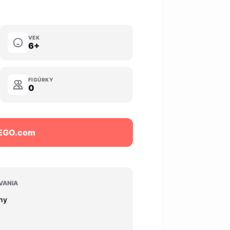
VEK
6+
FIGÚRKY
0
LEGO.com
VANIA
iny