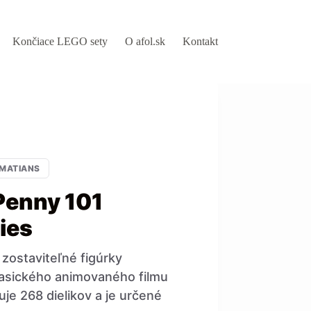
Končiace LEGO sety
O afol.sk
Kontakt
LMATIANS
Penny 101
ies
zostaviteľné figúrky
lasického animovaného filmu
je 268 dielikov a je určené