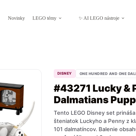
Novinky
LEGO témy
✨ AI LEGO nástroje
DISNEY
ONE HUNDRED AND ONE DA
#43271 Lucky & 
Dalmatians Pupp
Tento LEGO Disney set prináša 
šteniatok Luckyho a Penny z k
101 dalmatíncov. Balenie obsahu