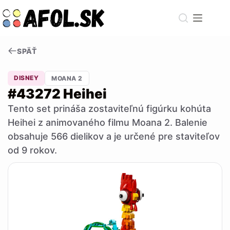
Skip
to
content
SPÄŤ
DISNEY
MOANA 2
#43272 Heihei
Tento set prináša zostaviteľnú figúrku kohúta
Heihei z animovaného filmu Moana 2. Balenie
obsahuje 566 dielikov a je určené pre staviteľov
od 9 rokov.