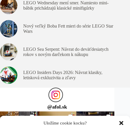
LEGO Wednesday mení smer. Namiesto mini-
bábik prichádzajú klasické minifigúrky
Nový veľký Boba Fett mieri do série LEGO Star
Wars
LEGO Sea Serpent: Návrat do deväťdesiatych
rokov s novým darčekom k nákupu
LEGO Insiders Days 2026: Návrat klasiky,
letisková exkluzivita a zľavy
@
afol.sk
Uložíme cookie kocku?