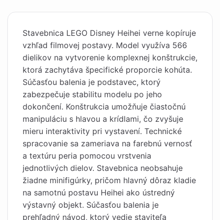
Stavebnica LEGO Disney Heihei verne kopíruje
vzhľad filmovej postavy. Model využíva 566
dielikov na vytvorenie komplexnej konštrukcie,
ktorá zachytáva špecifické proporcie kohúta.
Súčasťou balenia je podstavec, ktorý
zabezpečuje stabilitu modelu po jeho
dokončení. Konštrukcia umožňuje čiastočnú
manipuláciu s hlavou a krídlami, čo zvyšuje
mieru interaktivity pri vystavení. Technické
spracovanie sa zameriava na farebnú vernosť
a textúru peria pomocou vrstvenia
jednotlivých dielov. Stavebnica neobsahuje
žiadne minifigúrky, pričom hlavný dôraz kladie
na samotnú postavu Heihei ako ústredný
výstavný objekt. Súčasťou balenia je
prehľadný návod, ktorý vedie staviteľa