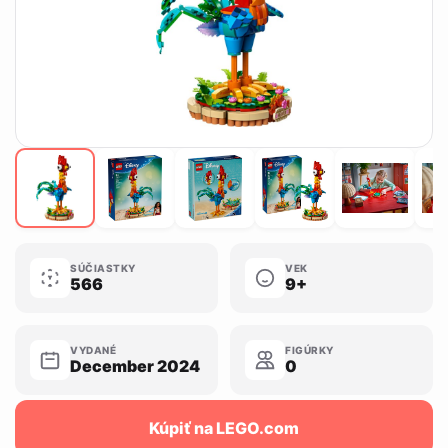
SÚČIASTKY
VEK
566
9+
VYDANÉ
FIGÚRKY
December 2024
0
Kúpiť na LEGO.com