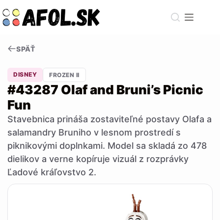
Skip
to
content
SPÄŤ
DISNEY
FROZEN II
#43287 Olaf and Bruni’s Picnic
Fun
Stavebnica prináša zostaviteľné postavy Olafa a
salamandry Bruniho v lesnom prostredí s
piknikovými doplnkami. Model sa skladá zo 478
dielikov a verne kopíruje vizuál z rozprávky
Ľadové kráľovstvo 2.