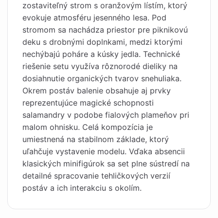
zostaviteľný strom s oranžovým lístím, ktorý
evokuje atmosféru jesenného lesa. Pod
stromom sa nachádza priestor pre piknikovú
deku s drobnými doplnkami, medzi ktorými
nechýbajú poháre a kúsky jedla. Technické
riešenie setu využíva rôznorodé dieliky na
dosiahnutie organických tvarov snehuliaka.
Okrem postáv balenie obsahuje aj prvky
reprezentujúce magické schopnosti
salamandry v podobe fialových plameňov pri
malom ohnisku. Celá kompozícia je
umiestnená na stabilnom základe, ktorý
uľahčuje vystavenie modelu. Vďaka absencii
klasických minifigúrok sa set plne sústredí na
detailné spracovanie tehličkových verzií
postáv a ich interakciu s okolím.