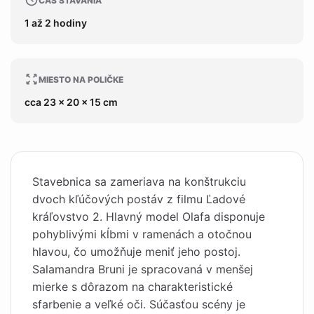
ČAS STAVANIA
1 až 2 hodiny
MIESTO NA POLIČKE
cca 23 x 20 x 15 cm
Stavebnica sa zameriava na konštrukciu
dvoch kľúčových postáv z filmu Ľadové
kráľovstvo 2. Hlavný model Olafa disponuje
pohyblivými kĺbmi v ramenách a otočnou
hlavou, čo umožňuje meniť jeho postoj.
Salamandra Bruni je spracovaná v menšej
mierke s dôrazom na charakteristické
sfarbenie a veľké oči. Súčasťou scény je