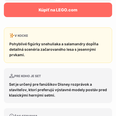
Kúpiť na LEGO.com
V KOCKE
Pohyblivé figúrky snehuliaka a salamandry dopĺňa
detailná scenéria začarovaného lesa s jesennými
prvkami.
PRE KOHO JE SET
Set je určený pre fanúšikov Disney rozprávok a
staviteľov, ktorí preferujú výstavné modely postáv pred
klasickými hernými setmi.