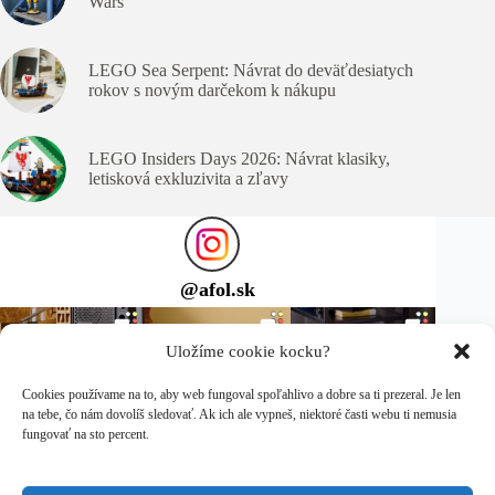
Wars
LEGO Sea Serpent: Návrat do deväťdesiatych
rokov s novým darčekom k nákupu
LEGO Insiders Days 2026: Návrat klasiky,
letisková exkluzivita a zľavy
@
afol.sk
Uložíme cookie kocku?
Cookies používame na to, aby web fungoval spoľahlivo a dobre sa ti prezeral. Je len
na tebe, čo nám dovolíš sledovať. Ak ich ale vypneš, niektoré časti webu ti nemusia
fungovať na sto percent.