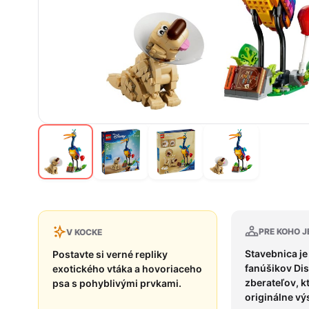
PRE KOHO J
V KOCKE
Stavebnica je
Postavte si verné repliky
fanúšikov Di
exotického vtáka a hovoriaceho
zberateľov, k
psa s pohyblivými prvkami.
originálne vý