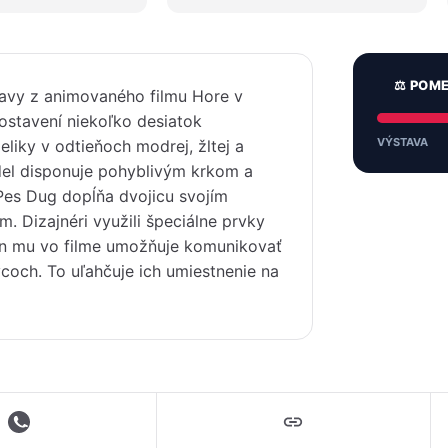
⚖️ POM
tavy z animovaného filmu Hore v
ostavení niekoľko desiatok
VÝSTAVA
liky v odtieňoch modrej, žltej a
del disponuje pohyblivým krkom a
 Pes Dug dopĺňa dvojicu svojím
. Dizajnéri využili špeciálne prvky
Ten mu vo filme umožňuje komunikovať
coch. To uľahčuje ich umiestnenie na