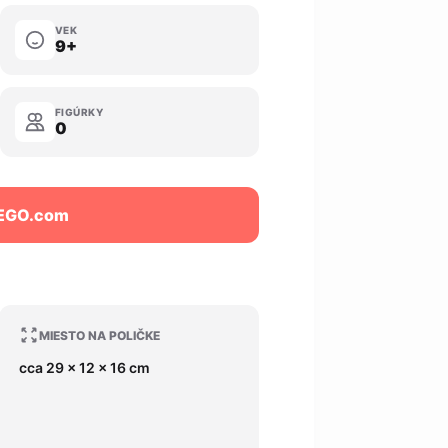
VEK
9+
FIGÚRKY
0
LEGO.com
MIESTO NA POLIČKE
cca 29 x 12 x 16 cm