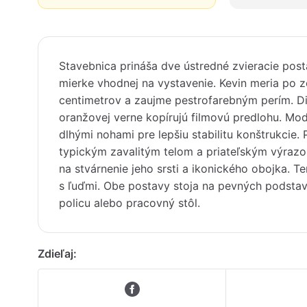
Stavebnica prináša dve ústredné zvieracie pos
mierke vhodnej na vystavenie. Kevin meria po z
centimetrov a zaujme pestrofarebným perím. Die
oranžovej verne kopírujú filmovú predlohu. Mo
dlhými nohami pre lepšiu stabilitu konštrukcie.
typickým zavalitým telom a priateľským výrazom
na stvárnenie jeho srsti a ikonického obojka. 
s ľuďmi. Obe postavy stoja na pevných podstav
policu alebo pracovný stôl.
Zdieľaj: