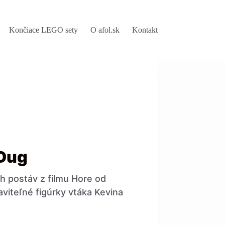
Končiace LEGO sety
O afol.sk
Kontakt
 Dug
h postáv z filmu Hore od
aviteľné figúrky vtáka Kevina