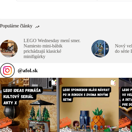
Populárne články
LEGO Wednesday mení smer.
Namiesto mini-bábik
Nový veľ
prichádzajú klasické
do série
minifigúrky
@
afol.sk