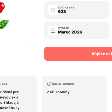
SÚČIASTKY
628
VYDANÉ
Marec 2026
Kúpiť na 
E SET
ČAS STAVANIA
 určená pre
2 až 3 hodiny
sneyoviek a
torí hľadajú
stavné kusy.