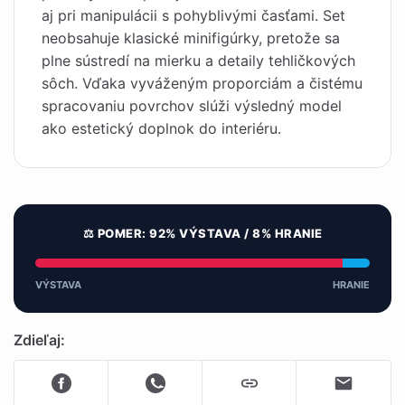
aj pri manipulácii s pohyblivými časťami. Set
neobsahuje klasické minifigúrky, pretože sa
plne sústredí na mierku a detaily tehličkových
sôch. Vďaka vyváženým proporciám a čistému
spracovaniu povrchov slúži výsledný model
ako estetický doplnok do interiéru.
⚖️ POMER: 92% VÝSTAVA / 8% HRANIE
VÝSTAVA
HRANIE
Zdieľaj: