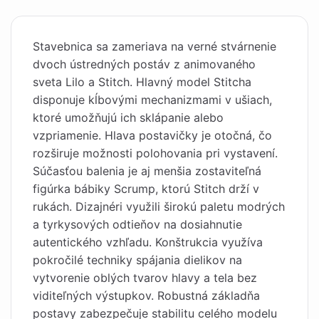
Stavebnica sa zameriava na verné stvárnenie
dvoch ústredných postáv z animovaného
sveta Lilo a Stitch. Hlavný model Stitcha
disponuje kĺbovými mechanizmami v ušiach,
ktoré umožňujú ich sklápanie alebo
vzpriamenie. Hlava postavičky je otočná, čo
rozširuje možnosti polohovania pri vystavení.
Súčasťou balenia je aj menšia zostaviteľná
figúrka bábiky Scrump, ktorú Stitch drží v
rukách. Dizajnéri využili širokú paletu modrých
a tyrkysových odtieňov na dosiahnutie
autentického vzhľadu. Konštrukcia využíva
pokročilé techniky spájania dielikov na
vytvorenie oblých tvarov hlavy a tela bez
viditeľných výstupkov. Robustná základňa
postavy zabezpečuje stabilitu celého modelu