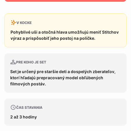
V KOCKE
Pohyblivé uši a otočná hlava umožňujú meniť Stitchov
výraz a prispôsobiť jeho postoj na poličke.
PRE KOHO JE SET
Set je určený pre staršie deti a dospelých zberateľov,
ktorí hľadajú prepracovaný model obľúbených
filmových postáv.
ČAS STAVANIA
2 až 3 hodiny