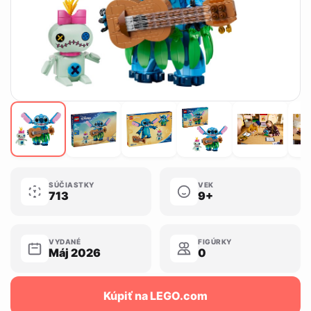
SÚČIASTKY
VEK
713
9+
VYDANÉ
FIGÚRKY
Máj 2026
0
Kúpiť na LEGO.com