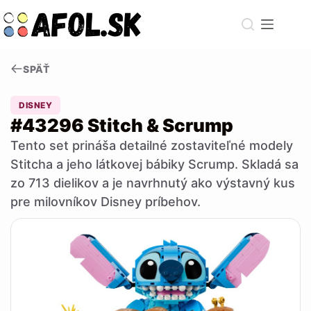
Skip
to
content
SPÄŤ
DISNEY
#43296 Stitch & Scrump
Tento set prináša detailné zostaviteľné modely
Stitcha a jeho látkovej bábiky Scrump. Skladá sa
zo 713 dielikov a je navrhnutý ako výstavný kus
pre milovníkov Disney príbehov.